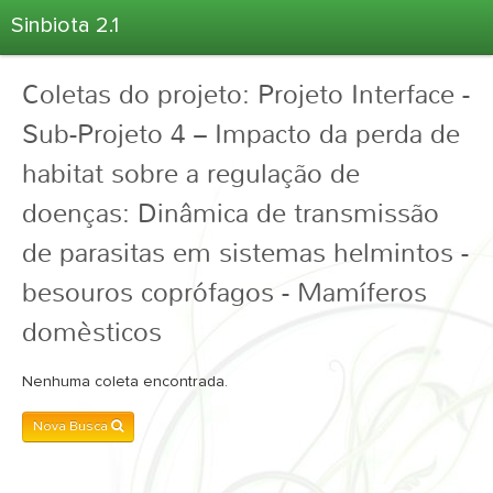
Sinbiota 2.1
Home
Coletas do projeto: Projeto Interface -
Informações Ambientais
Sub-Projeto 4 – Impacto da perda de
Coletas
habitat sobre a regulação de
Projetos
doenças: Dinâmica de transmissão
Unidades Depositárias
Árvore Taxonômica
de parasitas em sistemas helmintos -
Atlas 2.1
besouros coprófagos - Mamíferos
Estatísticas
domèsticos
Sobre o Sinbiota
Nenhuma coleta encontrada.
Login
Nova Busca