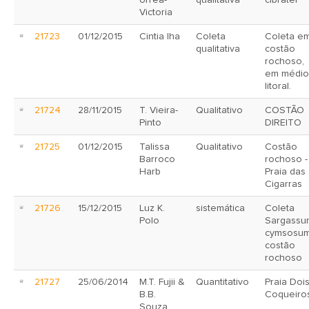
Urrea-
qualitativa
cibratel
Victoria
21723
01/12/2015
Cintia Iha
Coleta
Coleta e
qualitativa
costão
rochoso,
em médio
litoral.
21724
28/11/2015
T. Vieira-
Qualitativo
COSTÃO
Pinto
DIREITO
21725
01/12/2015
Talissa
Qualitativo
Costão
Barroco
rochoso -
Harb
Praia das
Cigarras
21726
15/12/2015
Luz K.
sistemática
Coleta
Polo
Sargassu
cymsosu
costão
rochoso
21727
25/06/2014
M.T. Fujii &
Quantitativo
Praia Doi
B.B.
Coqueiro
Souza