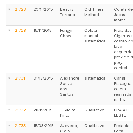
21728
29/11/2015
Beatriz
Old Times
Coleta de
Torrano
Method
Jacas
moles.
21729
15/11/2015
Fungyi
Coleta
Praia das
Chow
manual
Cigarras 
sistemática
costão d
lado
esquerdo
próximo 
poça
central.
21731
01/12/2015
Alexandre
sistematica
Canal
Souza
Piaçaguer
dos
coleta
Santos
realizada
na Ilha
21732
28/11/2015
T. Vieira-
Qualitativo
PRAIA DO
Pinto
LESTE
21733
15/03/2015
Azevedo,
Qualitativo
Praia da
C.A.A.
Foca,