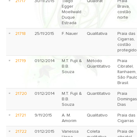
21717
30/11/2015
Tiago
Quadrat
Praia
Egger
Brava,
Moellwald
costão
Duque
norte
Estrada
21718
25/11/2015
F. Nauer
Qualitativa
Praia das
Cigarras,
costão
protegido
21719
01/12/2014
M.T. Fujii &
Método
Praia
B.B.
Quantitativo
Cibratel,
Souza
Itanhaem,
São Paulo
Brasil.
21720
01/12/2014
M.T. Fujii &
Quantitativo
Praia
B.B.
Domingas
Souza
Dias
21721
9/11/2015
A. M.
Qualitativo
Praia das
Amorim
Cigarras
21722
01/12/2015
Vanessa
Coleta
Praia de