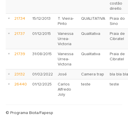
costão
direito.
21734
15/12/2013
T. Vieira-
QUALITATIVA
Praia do
Pinto
Sino
21737
01/12/2015
Vanessa
Qualitativa
Praia de
Urrea-
Cibratel
Victoria
21739
31/08/2015
Vanessa
Qualitativa
Praia de
Urrea-
Cibratel
Victoria
23132
01/02/2022
José
Camera trap
bla bla bl
26440
01/12/2025
Carlos
teste
teste
Alfredo
Joly
© Programa Biota/Fapesp