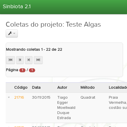
Sinbiota 2.1
Home
Coletas do projeto: Teste Algas
Informações Ambientais
Coletas
Projetos
Mostrando coletas 1 - 22 de 22
Unidades Depositárias
Árvore Taxonômica
Página
/
1
1
Atlas 2.1
Estatísticas
Código
Data
Autor
Método
Localidad
Sobre o Sinbiota
21716
30/11/2015
Tiago
Quadrat
Praia
Login
Egger
Vermelha,
Moellwald
costão su
Duque
Estrada