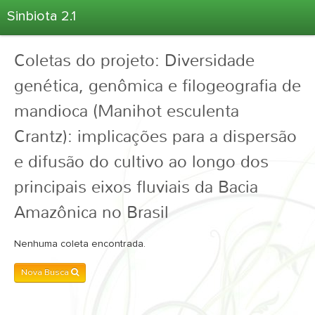
Sinbiota 2.1
Home
Coletas do projeto: Diversidade
Informações Ambientais
genética, genômica e filogeografia de
Coletas
mandioca (Manihot esculenta
Projetos
Crantz): implicações para a dispersão
Unidades Depositárias
Árvore Taxonômica
e difusão do cultivo ao longo dos
Atlas 2.1
principais eixos fluviais da Bacia
Estatísticas
Amazônica no Brasil
Sobre o Sinbiota
Nenhuma coleta encontrada.
Login
Nova Busca