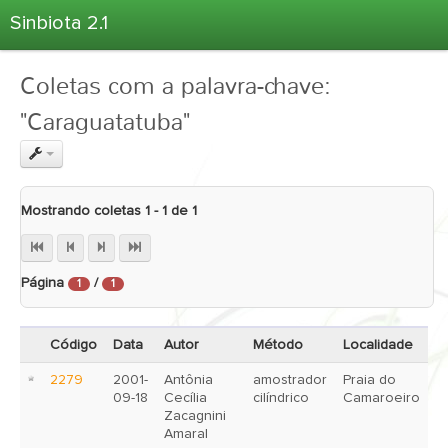
Sinbiota 2.1
Home
Coletas com a palavra-chave:
Informações Ambientais
"Caraguatatuba"
Coletas
Projetos
Unidades Depositárias
Mostrando coletas 1 - 1 de 1
Árvore Taxonômica
Atlas 2.1
Página
/
Estatísticas
1
1
Sobre o Sinbiota
Código
Data
Autor
Método
Localidade
Login
2279
2001-
Antônia
amostrador
Praia do
09-18
Cecília
cilíndrico
Camaroeiro
Zacagnini
Amaral