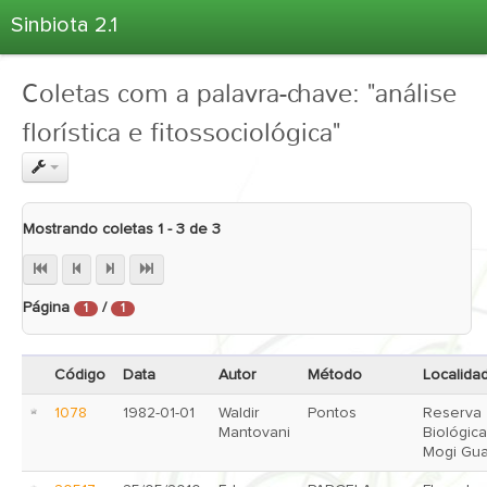
Sinbiota 2.1
Home
Coletas com a palavra-chave: "análise
Informações Ambientais
florística e fitossociológica"
Coletas
Projetos
Unidades Depositárias
Mostrando coletas 1 - 3 de 3
Árvore Taxonômica
Atlas 2.1
Página
/
Estatísticas
1
1
Sobre o Sinbiota
Código
Data
Autor
Método
Localida
Login
1078
1982-01-01
Waldir
Pontos
Reserva
Mantovani
Biológic
Mogi Gu