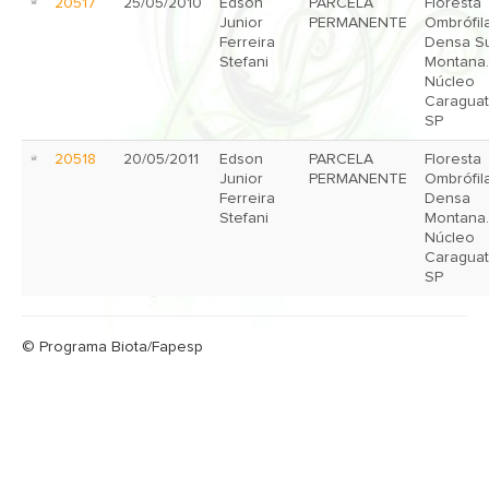
20517
25/05/2010
Edson
PARCELA
Floresta
Junior
PERMANENTE
Ombrófil
Ferreira
Densa S
Stefani
Montana
Núcleo
Caraguat
SP
20518
20/05/2011
Edson
PARCELA
Floresta
Junior
PERMANENTE
Ombrófil
Ferreira
Densa
Stefani
Montana
Núcleo
Caraguat
SP
© Programa Biota/Fapesp