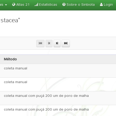
ais
Atlas 2.1
Estatísticas
Sobre o Sinbiota
Login
ustacea"
Método
coleta manual
coleta manual
coleta manual com puçá 200 um de poro de malha
coleta manual com puçá 200 um de poro de malha