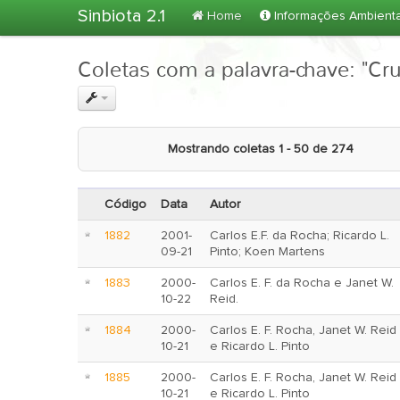
Sinbiota 2.1
Home
Informações Ambient
Coletas com a palavra-chave: "Cr
Mostrando coletas 1 - 50 de 274
Código
Data
Autor
1882
2001-
Carlos E.F. da Rocha; Ricardo L.
09-21
Pinto; Koen Martens
1883
2000-
Carlos E. F. da Rocha e Janet W.
10-22
Reid.
1884
2000-
Carlos E. F. Rocha, Janet W. Reid
10-21
e Ricardo L. Pinto
1885
2000-
Carlos E. F. Rocha, Janet W. Reid
10-21
e Ricardo L. Pinto