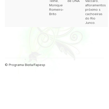
Telhe,
de DNA
Vaccaro,
Monique
afloramentos
Romeiro-
próximo s
Brito
cachoeiras
do Rio
Junco.
© Programa Biota/Fapesp