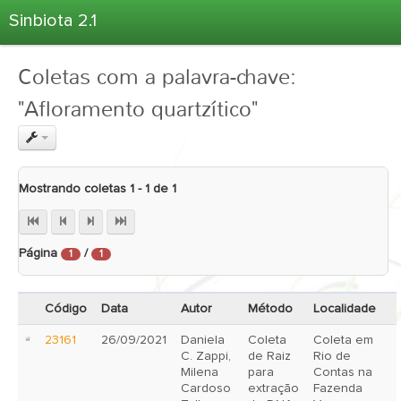
Sinbiota 2.1
Home
Coletas com a palavra-chave:
Informações Ambientais
"Afloramento quartzítico"
Coletas
Projetos
Unidades Depositárias
Mostrando coletas 1 - 1 de 1
Árvore Taxonômica
Atlas 2.1
Página
/
Estatísticas
1
1
Sobre o Sinbiota
Código
Data
Autor
Método
Localidade
Login
23161
26/09/2021
Daniela
Coleta
Coleta em
C. Zappi,
de Raiz
Rio de
Milena
para
Contas na
Cardoso
extração
Fazenda