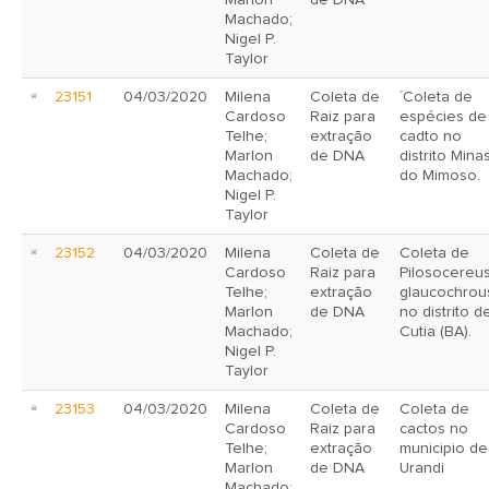
Marlon
de DNA
Machado;
Nigel P.
Taylor
23151
04/03/2020
Milena
Coleta de
´Coleta de
Cardoso
Raiz para
espécies de
Telhe;
extração
cadto no
Marlon
de DNA
distrito Mina
Machado;
do Mimoso.
Nigel P.
Taylor
23152
04/03/2020
Milena
Coleta de
Coleta de
Cardoso
Raiz para
Pilosocereu
Telhe;
extração
glaucochrou
Marlon
de DNA
no distrito d
Machado;
Cutia (BA).
Nigel P.
Taylor
23153
04/03/2020
Milena
Coleta de
Coleta de
Cardoso
Raiz para
cactos no
Telhe;
extração
municipio de
Marlon
de DNA
Urandi
Machado;