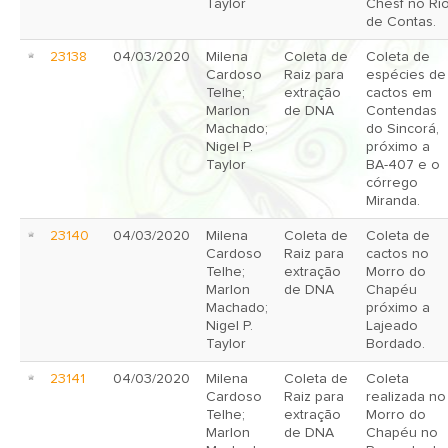
Taylor
Chesf no Ri
de Contas.
23138
04/03/2020
Milena
Coleta de
Coleta de
Cardoso
Raiz para
espécies de
Telhe;
extração
cactos em
Marlon
de DNA
Contendas
Machado;
do Sincorá,
Nigel P.
próximo a
Taylor
BA-407 e o
córrego
Miranda.
23140
04/03/2020
Milena
Coleta de
Coleta de
Cardoso
Raiz para
cactos no
Telhe;
extração
Morro do
Marlon
de DNA
Chapéu
Machado;
próximo a
Nigel P.
Lajeado
Taylor
Bordado.
23141
04/03/2020
Milena
Coleta de
Coleta
Cardoso
Raiz para
realizada no
Telhe;
extração
Morro do
Marlon
de DNA
Chapéu no