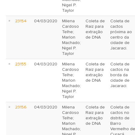
Nigel P.
Taylor
23154
04/03/2020
Milena
Coleta de
Coleta de
Cardoso
Raiz para
cactos
Telhe;
extração
próxima ao
Marlon
de DNA
centro da
Machado;
cidade de
Nigel P.
Jacaraci.
Taylor
23155
04/03/2020
Milena
Coleta de
Coleta de
Cardoso
Raiz para
cactos na
Telhe;
extração
borda da
Marlon
de DNA
cidade de
Machado;
Jacaraci.
Nigel P.
Taylor
23156
04/03/2020
Milena
Coleta de
Coleta de
Cardoso
Raiz para
cactos no
Telhe;
extração
distrito de
Marlon
de DNA
Barro
Machado;
Vermelho d
Nigel P.
Curaçá