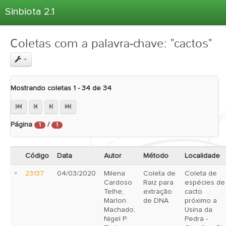
Sinbiota 2.1
Home
Coletas com a palavra-chave: "cactos"
Informações Ambientais
Coletas
Projetos
Mostrando coletas 1 - 34 de 34
Unidades Depositárias
Árvore Taxonômica
Página
/
1
1
Atlas 2.1
Estatísticas
Código
Data
Autor
Método
Localidade
Sobre o Sinbiota
23137
04/03/2020
Milena
Coleta de
Coleta de
Login
Cardoso
Raiz para
espécies de
Telhe;
extração
cacto
Marlon
de DNA
próximo a
Machado;
Usina da
Nigel P.
Pedra -