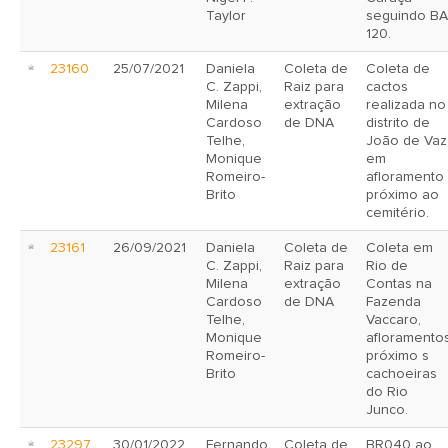
Taylor
seguindo BA
120.
23160
25/07/2021
Daniela
Coleta de
Coleta de
C. Zappi,
Raiz para
cactos
Milena
extração
realizada no
Cardoso
de DNA
distrito de
Telhe,
João de Vaz
Monique
em
Romeiro-
afloramento
Brito
próximo ao
cemitério.
23161
26/09/2021
Daniela
Coleta de
Coleta em
C. Zappi,
Raiz para
Rio de
Milena
extração
Contas na
Cardoso
de DNA
Fazenda
Telhe,
Vaccaro,
Monique
afloramento
Romeiro-
próximo s
Brito
cachoeiras
do Rio
Junco.
23297
30/01/2022
Fernando
Coleta de
BR040 ao