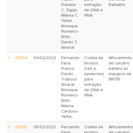
Daniela
extração
Ramalho
C. Zappi;
de DNA e
Milena C.
RNA
Telhe;
Monique
Romeiro-
Brito;
Danilo T.
Amaral
23304
04/02/2022
Fernando
Coleta de
Afloramento
Faria
tecidos
de calcário
Franco;
(raíz e
bambuí as
Danilo
epiderme)
margens da
Trabuco
para
BR135
Amaral;
extração
Monique
de DNA e
Romeiro-
RNA
Brito;
Milena
Cardoso
Telhe
23305
05/02/2022
Fernando
Coleta de
Afloramento
Faria
tecidos
de calcário