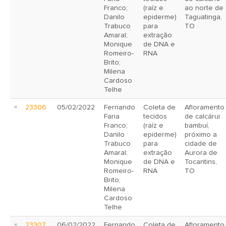
Franco;
(raíz e
ao norte de
Danilo
epiderme)
Taguatinga,
Trabuco
para
TO
Amaral;
extração
Monique
de DNA e
Romeiro-
RNA
Brito;
Milena
Cardoso
Telhe
23306
05/02/2022
Fernando
Coleta de
Afloramento
Faria
tecidos
de calcárui
Franco;
(raíz e
bambuí,
Danilo
epiderme)
próximo a
Trabuco
para
cidade de
Amaral;
extração
Aurora de
Monique
de DNA e
Tocantins,
Romeiro-
RNA
TO
Brito;
Milena
Cardoso
Telhe
23307
06/02/2022
Fernando
Coleta de
Afloramento