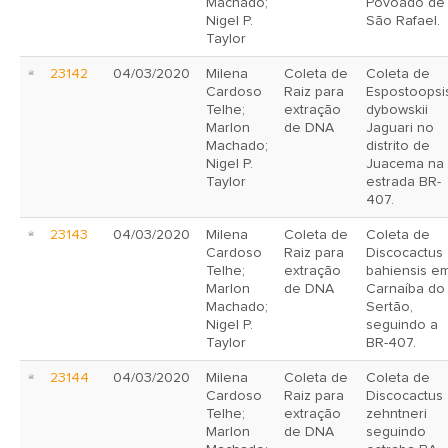
Machado;
Povoado de
Nigel P.
São Rafael.
Taylor
23142
04/03/2020
Milena
Coleta de
Coleta de
Cardoso
Raiz para
Espostoopsi
Telhe;
extração
dybowskii
Marlon
de DNA
Jaguari no
Machado;
distrito de
Nigel P.
Juacema na
Taylor
estrada BR-
407.
23143
04/03/2020
Milena
Coleta de
Coleta de
Cardoso
Raiz para
Discocactus
Telhe;
extração
bahiensis e
Marlon
de DNA
Carnaíba do
Machado;
Sertão,
Nigel P.
seguindo a
Taylor
BR-407.
23144
04/03/2020
Milena
Coleta de
Coleta de
Cardoso
Raiz para
Discocactus
Telhe;
extração
zehntneri
Marlon
de DNA
seguindo