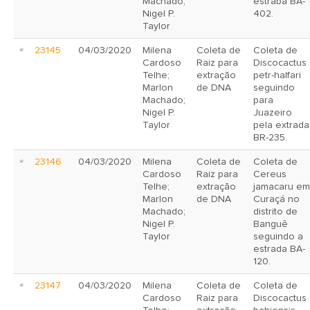
Machado;
estraba BA-
Nigel P.
402.
Taylor
23145
04/03/2020
Milena
Coleta de
Coleta de
Cardoso
Raiz para
Discocactus
Telhe;
extração
petr-halfari
Marlon
de DNA
seguindo
Machado;
para
Nigel P.
Juazeiro
Taylor
pela extrada
BR-235.
23146
04/03/2020
Milena
Coleta de
Coleta de
Cardoso
Raiz para
Cereus
Telhe;
extração
jamacaru em
Marlon
de DNA
Curaçá no
Machado;
distrito de
Nigel P.
Banguê
Taylor
seguindo a
estrada BA-
120.
23147
04/03/2020
Milena
Coleta de
Coleta de
Cardoso
Raiz para
Discocactus