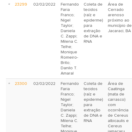
23299
02/02/2022
Fernando
Coleta de
Área de
Faria
tecidos
Cerrado
Franco;
(raíz e
arenoso
Nigel
epiderme)
próximo ao
Taylor;
para
município de
Daniela
extração
Jacaraci, BA
C. Zappi;
de DNA e
Milena C.
RNA
Telhe;
Monique
Romeiro-
Brito;
Danilo T.
Amaral
23300
02/02/2022
Fernando
Coleta de
Área de
Faria
tecidos
Caatinga
Franco;
(raíz e
(mata de
Nigel
epiderme)
carrasco)
Taylor;
para
com
Daniela
extração
ocorrência
C. Zappi;
de DNA e
de Cereus
Milena C.
RNA
albicaulis e
Telhe;
Cereus
Monique
jamacaru