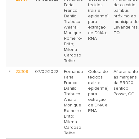
Faria
tecidos
de calcário
Franco;
(raíz e
bambuí,
Danilo
epiderme)
próximo ao
Trabuco
para
município de
Amaral;
extração
Lavandeiras,
Monique
de DNA e
TO
Romeiro-
RNA
Brito;
Milena
Cardoso
Telhe
23308
07/02/2022
Fernando
Coleta de
Afloramento
Faria
tecidos
as margens
Franco;
(raíz e
da BR020,
Danilo
epiderme)
sentido
Trabuco
para
Posse, GO
Amaral;
extração
Monique
de DNA e
Romeiro-
RNA
Brito;
Milena
Cardoso
Telhe