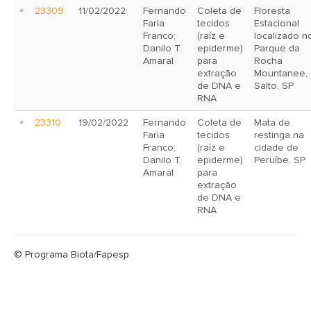
23309
11/02/2022
Fernando
Coleta de
Floresta
Faria
tecidos
Estacional
Franco;
(raíz e
localizado n
Danilo T.
epiderme)
Parque da
Amaral
para
Rocha
extração
Mountanee,
de DNA e
Salto, SP
RNA
23310
19/02/2022
Fernando
Coleta de
Mata de
Faria
tecidos
restinga na
Franco;
(raíz e
cidade de
Danilo T.
epiderme)
Peruíbe, SP
Amaral
para
extração
de DNA e
RNA
© Programa Biota/Fapesp