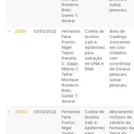
Romeiro-
subsp.
Brito;
jamacaru
Danilo T.
Amaral
23301
03/02/2022
Fernando
Coleta de
Área de
Faria
tecidos
Caatinga
Franco;
(raíz e
crescendo
Nigel
epiderme)
em solo
Taylor;
para
cristalino,
Daniela
extração
com
C. Zappi;
de DNA e
ocorrência
Milena C.
RNA
de Cereus
Telhe;
jamacaru
Monique
subsp.
Romeiro-
jamacaru
Brito;
Danilo T.
Amaral
23302
03/02/2022
Fernando
Coleta de
Afloramento
Faria
tecidos
rochoso de
Franco;
(raíz e
calcário da
Nigel
epiderme)
formação da
Taylor;
para
Serra do