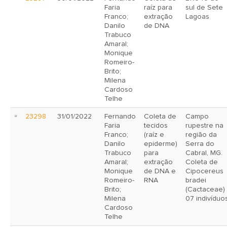
Faria
raíz para
sul de Sete
Franco;
extração
Lagoas
Danilo
de DNA
Trabuco
Amaral;
Monique
Romeiro-
Brito;
Milena
Cardoso
Telhe
23298
31/01/2022
Fernando
Coleta de
Campo
Faria
tecidos
rupestre na
Franco;
(raíz e
região da
Danilo
epiderme)
Serra do
Trabuco
para
Cabral, MG.
Amaral;
extração
Coleta de
Monique
de DNA e
Cipocereus
Romeiro-
RNA
bradei
Brito;
(Cactaceae) 
Milena
07 indivíduo
Cardoso
Telhe