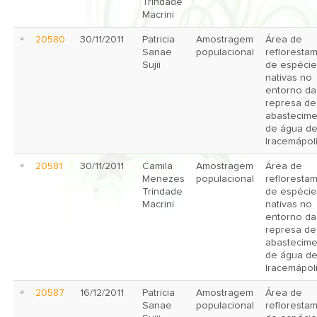
Trindade
Macrini
20580
30/11/2011
Patricia
Amostragem
Área de
Sanae
populacional
refloresta
Sujii
de espécie
nativas no
entorno da
represa de
abastecim
de água d
Iracemápol
20581
30/11/2011
Camila
Amostragem
Área de
Menezes
populacional
refloresta
Trindade
de espécie
Macrini
nativas no
entorno da
represa de
abastecim
de água d
Iracemápol
20587
16/12/2011
Patricia
Amostragem
Área de
Sanae
populacional
refloresta