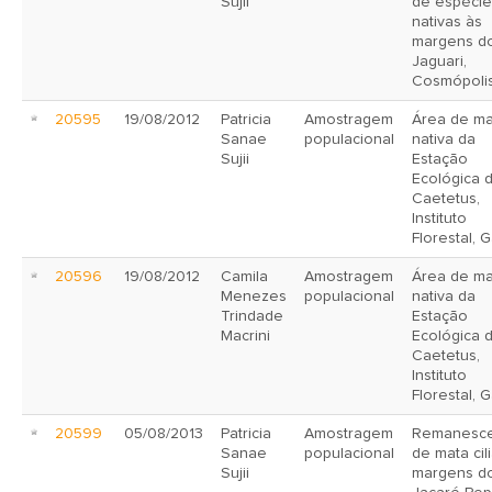
Sujii
de espécie
nativas às
margens do
Jaguari,
Cosmópoli
20595
19/08/2012
Patricia
Amostragem
Área de ma
Sanae
populacional
nativa da
Sujii
Estação
Ecológica 
Caetetus,
Instituto
Florestal, G
20596
19/08/2012
Camila
Amostragem
Área de ma
Menezes
populacional
nativa da
Trindade
Estação
Macrini
Ecológica 
Caetetus,
Instituto
Florestal, G
20599
05/08/2013
Patricia
Amostragem
Remanesc
Sanae
populacional
de mata cil
Sujii
margens do