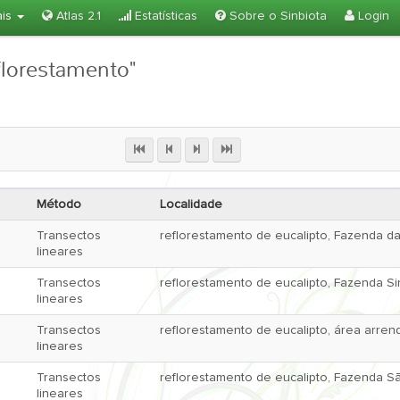
ais
Atlas 2.1
Estatísticas
Sobre o Sinbiota
Login
florestamento"
Método
Localidade
Transectos
reflorestamento de eucalipto, Fazenda da 
lineares
Transectos
reflorestamento de eucalipto, Fazenda S
lineares
Transectos
reflorestamento de eucalipto, área arre
lineares
Transectos
reflorestamento de eucalipto, Fazenda S
lineares