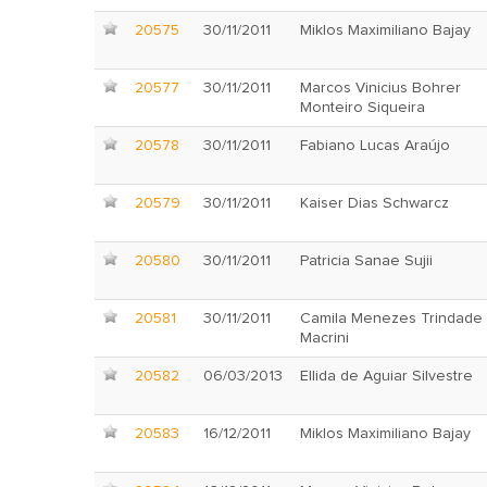
20575
30/11/2011
Miklos Maximiliano Bajay
20577
30/11/2011
Marcos Vinicius Bohrer
Monteiro Siqueira
20578
30/11/2011
Fabiano Lucas Araújo
20579
30/11/2011
Kaiser Dias Schwarcz
20580
30/11/2011
Patricia Sanae Sujii
20581
30/11/2011
Camila Menezes Trindade
Macrini
20582
06/03/2013
Ellida de Aguiar Silvestre
20583
16/12/2011
Miklos Maximiliano Bajay