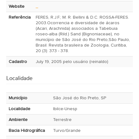
Website
_
Referência
FERES, R.J.F.; M. R. Bellini & D.C. ROSSA-FERES.
2003.Ocorrencia e diversidade de ácaros
(Acari, Arachnida) associados a Tabebuia
roseo-alba (Rild.) Sand (Bignoniaceae), no
município de São José do Rio Preto,São Paulo,
Brasil. Revista brasileira de Zoologia, Curitiba,
20 (3): 373 - 378.
Cadastro
July 19, 2005 pelo usuário (reinaldo)
Localidade
Município
São José do Rio Preto, SP
Localidade
Ibilce-Unesp
Ambiente
Terrestre
Bacia Hidrográfica
Turvo/Grande