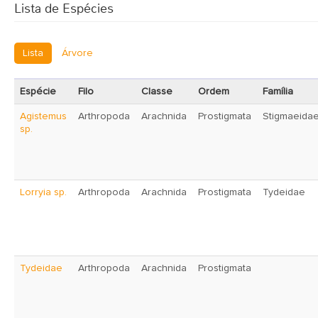
Lista de Espécies
Lista
Árvore
Espécie
Filo
Classe
Ordem
Família
Agistemus
Arthropoda
Arachnida
Prostigmata
Stigmaeida
sp.
Lorryia sp.
Arthropoda
Arachnida
Prostigmata
Tydeidae
Tydeidae
Arthropoda
Arachnida
Prostigmata