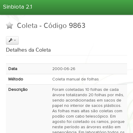
Sinbiota 2.1
Home
Coleta - Código 9863
Informações Ambientais
Coletas
Projetos
Detalhes da Coleta
Unidades Depositárias
Árvore Taxonômica
Data
2000-06-26
Atlas 2.1
Método
Coleta manual de folhas
Estatísticas
Descrição
Foram coletadas 10 folhas de cada
Sobre o Sinbiota
árvore totalizando 20 folhas por mês,
sendo acondicionadas em sacos de
Login
papel no interior de sacos plásticos.
As folhas mais altas são coletas com
podão com cabo telescópico. Em
agosto foi coletado os ramos, porque
neste período as árvores estão em
senescência. Em laboratório todos os