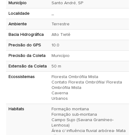
Município
Santo André, SP
Localidade
_
Ambiente
Terrestre
Bacia Hidrográfica
Alto Tietê
Precisão do GPS
10.0
Precisão da Coleta
Município
Extensão da Coleta
50 m
Ecossistemas
Floresta Ombrófila Mista
Contato Floresta Ombrófila/ Floresta
Ombrófila Mista
Caverna
Urbanos
Habitats
Formação montana
Formação sub-montana
Campo Sujo (Savana Gramíneo-
Lenhosa)
Área c/ influência fluvial arbórea- Mata