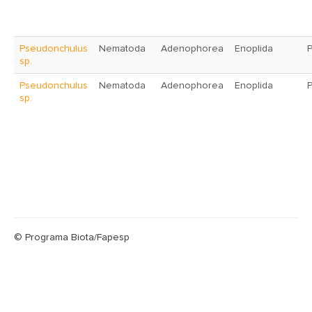
Pseudonchulus
Nematoda
Adenophorea
Enoplida
P
sp.
Pseudonchulus
Nematoda
Adenophorea
Enoplida
P
sp.
© Programa Biota/Fapesp