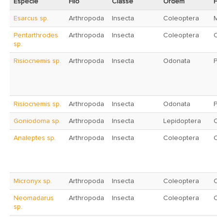
Espécie
Filo
Classe
Ordem
F
Esarcus sp.
Arthropoda
Insecta
Coleoptera
Pentarthrodes
Arthropoda
Insecta
Coleoptera
C
sp.
Risiocnemis sp.
Arthropoda
Insecta
Odonata
P
Risiocnemis sp.
Arthropoda
Insecta
Odonata
P
Goniodoma sp.
Arthropoda
Insecta
Lepidoptera
Analeptes sp.
Arthropoda
Insecta
Coleoptera
Micronyx sp.
Arthropoda
Insecta
Coleoptera
C
Neomadarus
Arthropoda
Insecta
Coleoptera
C
sp.