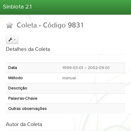
Sinbiota 2.1
Home
Coleta - Código 9831
Informações Ambientais
Coletas
Projetos
Detalhes da Coleta
Unidades Depositárias
Árvore Taxonômica
Data
1999-03-01 -- 2002-09-01
Atlas 2.1
Método
manual
Estatísticas
Descrição
Sobre o Sinbiota
Palavras-Chave
Login
Outras observações
Autor da Coleta