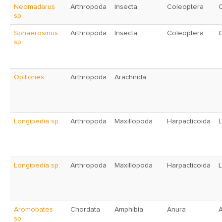
Neomadarus
Arthropoda
Insecta
Coleoptera
C
sp.
Sphaerosinus
Arthropoda
Insecta
Coleoptera
C
sp.
Opiliones
Arthropoda
Arachnida
Longipedia sp.
Arthropoda
Maxillopoda
Harpacticoida
L
Longipedia sp.
Arthropoda
Maxillopoda
Harpacticoida
L
Aromobates
Chordata
Amphibia
Anura
sp.