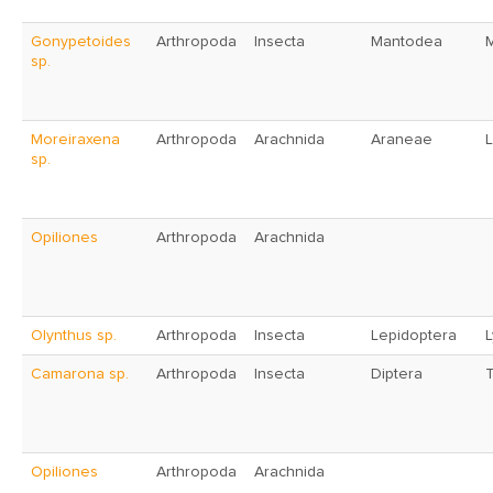
Gonypetoides
Arthropoda
Insecta
Mantodea
sp.
Moreiraxena
Arthropoda
Arachnida
Araneae
L
sp.
Opiliones
Arthropoda
Arachnida
Olynthus sp.
Arthropoda
Insecta
Lepidoptera
Camarona sp.
Arthropoda
Insecta
Diptera
T
Opiliones
Arthropoda
Arachnida