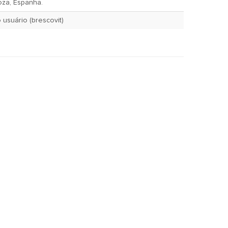
oza, Espanha.
July 12, 2005 pelo usuário (brescovit)