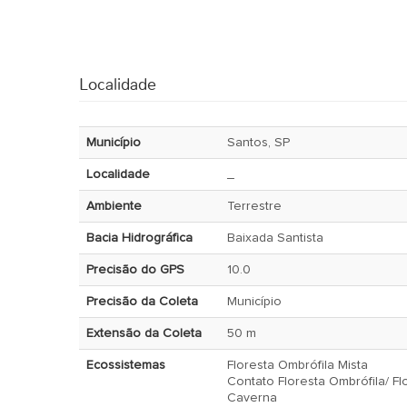
Localidade
Município
Santos, SP
Localidade
_
Ambiente
Terrestre
Bacia Hidrográfica
Baixada Santista
Precisão do GPS
10.0
Precisão da Coleta
Município
Extensão da Coleta
50 m
Ecossistemas
Floresta Ombrófila Mista
Contato Floresta Ombrófila/ Fl
Caverna