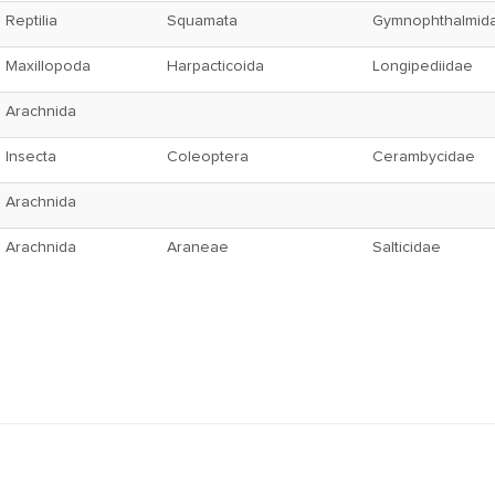
Reptilia
Squamata
Gymnophthalmid
Maxillopoda
Harpacticoida
Longipediidae
Arachnida
Insecta
Coleoptera
Cerambycidae
Arachnida
Arachnida
Araneae
Salticidae