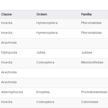
Classe
Ordem
Família
Insecta
Hymenoptera
Pteromalidae
Insecta
Hymenoptera
Pteromalidae
Arachnida
Diplopoda
Julida
Julidae
Insecta
Coleoptera
Melolonthidae
Arachnida
Arachnida
Adenophorea
Enoplida
Prismatolaimidae
Insecta
Coleoptera
Cetoniidae