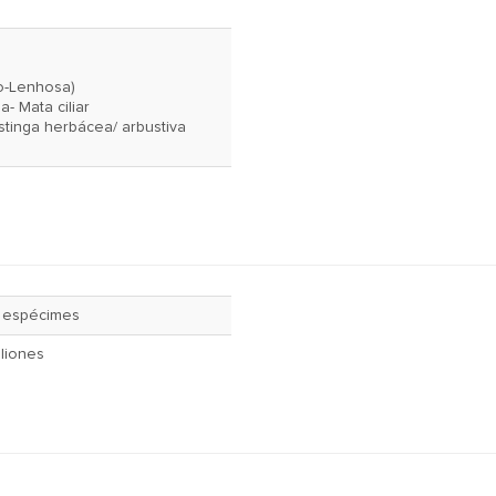
o-Lenhosa)
ea- Mata ciliar
estinga herbácea/ arbustiva
 espécimes
iliones