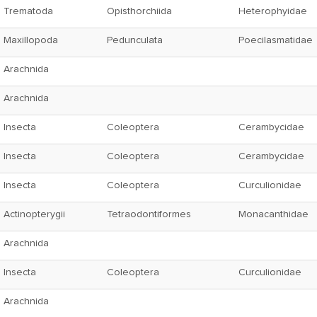
Trematoda
Opisthorchiida
Heterophyidae
Maxillopoda
Pedunculata
Poecilasmatidae
Arachnida
Arachnida
Insecta
Coleoptera
Cerambycidae
Insecta
Coleoptera
Cerambycidae
Insecta
Coleoptera
Curculionidae
Actinopterygii
Tetraodontiformes
Monacanthidae
Arachnida
Insecta
Coleoptera
Curculionidae
Arachnida