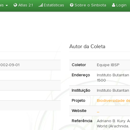
ais
Atlas 2.1
Estatísticas
Sobre o Sinbiota
Login
Autor da Coleta
03-01 -- 2002-09-01
Coletor
Equipe IBSP
Endereço
Instituto Butantan
1500
Instituição
Instituto Butantan
Projeto
Biodiversidade d
Website
_
Referência
Adriano B. Kury. 
World (Arachnida, 