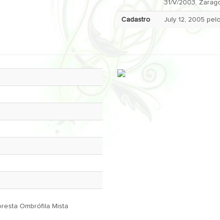
31/V/2003, Zarag
Cadastro
oresta Ombrófila Mista