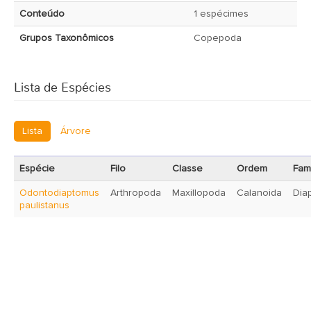
Conteúdo
1 espécimes
Grupos Taxonômicos
Copepoda
Lista de Espécies
Lista
Árvore
Espécie
Filo
Classe
Ordem
Famí
Odontodiaptomus
Arthropoda
Maxillopoda
Calanoida
Dia
paulistanus