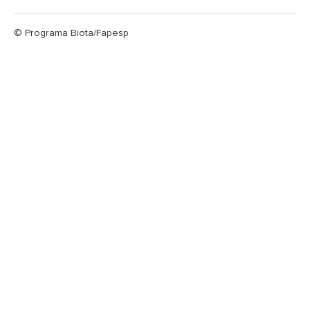
© Programa Biota/Fapesp