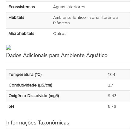
Ecossistemas
Águas interiores
Habitats
Ambiente lêntico - zona litorânea
Plâncton
Microhabitats
Outros
Dados Adicionais para Ambiente Aquático
Temperatura (°C)
18.4
Condutividade (µS/cm)
2.7
Oxigênio Dissolvido (mg/l)
9.43
pH
6.76
Informações Taxonômicas