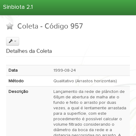
Sinbiota 2.1
Home
Coleta - Código 957
Informações Ambientais
Coletas
Projetos
Detalhes da Coleta
Unidades Depositárias
Árvore Taxonômica
Data
1999-08-24
Atlas 2.1
Método
Qualitativo (Arrastos horizontais)
Estatísticas
Descrição
Lançamento da rede de plâncton de
Sobre o Sinbiota
68µm de abertura de malha ate o
fundo e feito o arrasto por duas
Login
vezes, a qual é lentamente arrastada
para a superfície, com este
procedimento é possível calcular o
volume filtrado considerando o
diâmetro da boca da rede e a
distancia percorridaa no arrasto. A