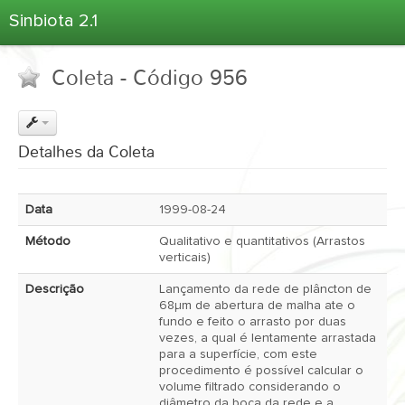
Sinbiota 2.1
Home
Coleta - Código 956
Informações Ambientais
Coletas
Projetos
Detalhes da Coleta
Unidades Depositárias
Árvore Taxonômica
Data
1999-08-24
Atlas 2.1
Método
Qualitativo e quantitativos (Arrastos
Estatísticas
verticais)
Sobre o Sinbiota
Descrição
Lançamento da rede de plâncton de
68µm de abertura de malha ate o
Login
fundo e feito o arrasto por duas
vezes, a qual é lentamente arrastada
para a superfície, com este
procedimento é possível calcular o
volume filtrado considerando o
diâmetro da boca da rede e a