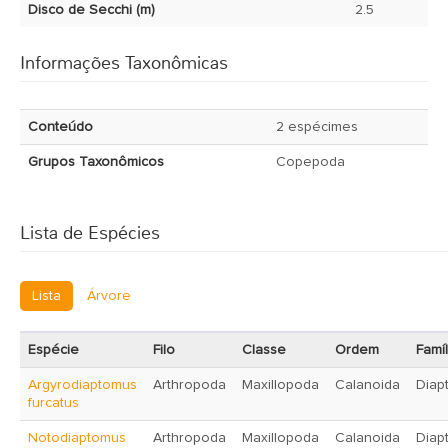
Disco de Secchi (m)
2.5
Informações Taxonômicas
Conteúdo
2 espécimes
Grupos Taxonômicos
Copepoda
Lista de Espécies
Lista
Árvore
Espécie
Filo
Classe
Ordem
Famíl
Argyrodiaptomus
Arthropoda
Maxillopoda
Calanoida
Diap
furcatus
Notodiaptomus
Arthropoda
Maxillopoda
Calanoida
Diap