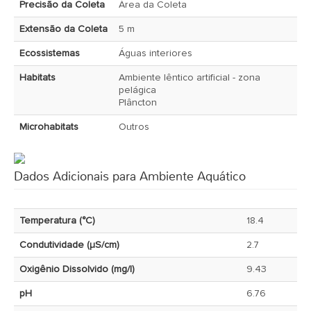
Precisão da Coleta
Área da Coleta
Extensão da Coleta
5 m
Ecossistemas
Águas interiores
Habitats
Ambiente lêntico artificial - zona
pelágica
Plâncton
Microhabitats
Outros
Dados Adicionais para Ambiente Aquático
Temperatura (°C)
18.4
Condutividade (µS/cm)
2.7
Oxigênio Dissolvido (mg/l)
9.43
pH
6.76