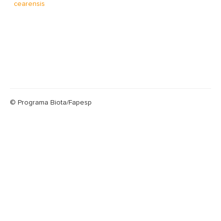
cearensis
© Programa Biota/Fapesp