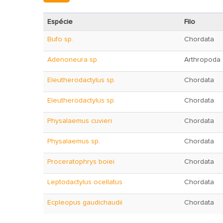
Espécie
Filo
Bufo sp.
Chordata
Adenoneura sp.
Arthropoda
Eleutherodactylus sp.
Chordata
Eleutherodactylus sp.
Chordata
Physalaemus cuvieri
Chordata
Physalaemus sp.
Chordata
Proceratophrys boiei
Chordata
Leptodactylus ocellatus
Chordata
Ecpleopus gaudichaudii
Chordata