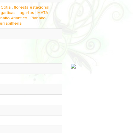
,
Cotia
,
floresta estacional
,
agartixas
,
lagartos
,
MATA
analto Atlantico
,
Planalto
errapilheira