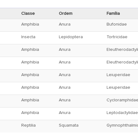
Classe
Ordem
Família
Amphibia
Anura
Bufonidae
Insecta
Lepidoptera
Tortricidae
Amphibia
Anura
Eleutherodactyl
Amphibia
Anura
Eleutherodactyl
Amphibia
Anura
Leiuperidae
Amphibia
Anura
Leiuperidae
Amphibia
Anura
Cycloramphida
Amphibia
Anura
Leptodactylidae
Reptilia
Squamata
Gymnophthalmi