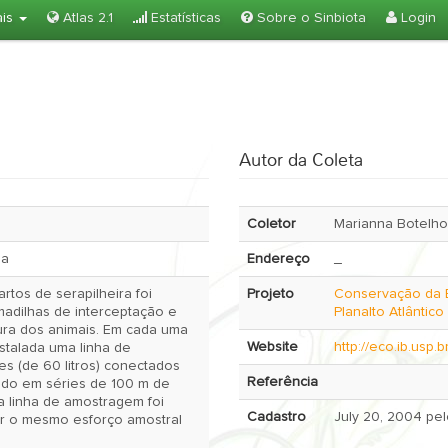
ais
Atlas 2.1
Estatísticas
Sobre o Sinbiota
Login
Autor da Coleta
Coletor
Marianna Botelho 
da
Endereço
_
tos de serapilheira foi
Projeto
Conservação da 
madilhas de interceptação e
Planalto Atlântic
ra dos animais. Em cada uma
Website
http://eco.ib.usp.
stalada uma linha de
s (de 60 litros) conectados
Referência
ando em séries de 100 m de
 linha de amostragem foi
Cadastro
ir o mesmo esforço amostral