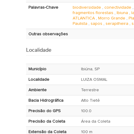
Palavras-Chave
biodiversidade
,
conectividade
fragmentos florestais
,
Ibiuna
,
l
ATLANTICA
,
Morro Grande
,
Pl
Paulista
,
sapos
,
serapilheira
,
s
Outras observações
Localidade
Município
Ibiúna, SP
Localidade
LUIZA OSMAL
Ambiente
Terrestre
Bacia Hidrográfica
Alto Tietê
Precisão do GPS
100.0
Precisão da Coleta
Área da Coleta
Extensão da Coleta
100 m