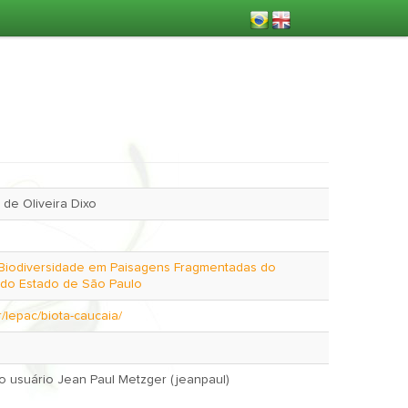
de Oliveira Dixo
Biodiversidade em Paisagens Fragmentadas do
o do Estado de São Paulo
br/lepac/biota-caucaia/
July 20, 2004 pelo usuário Jean Paul Metzger (jeanpaul)