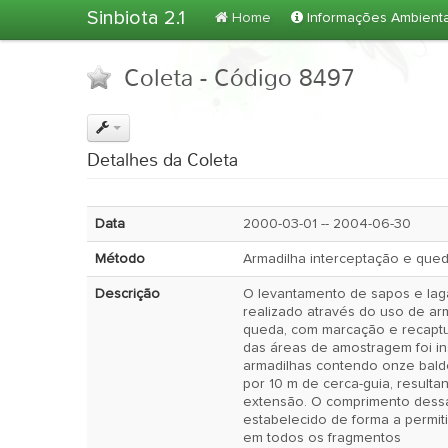
Sinbiota 2.1
Home
Informações Ambient
Coleta - Código 8497
Detalhes da Coleta
Data
2000-03-01 -- 2004-06-30
Método
Armadilha interceptação e que
Descrição
O levantamento de sapos e lagar
realizado através do uso de ar
queda, com marcação e recaptu
das áreas de amostragem foi in
armadilhas contendo onze balde
por 10 m de cerca-guia, result
extensão. O comprimento dessa
estabelecido de forma a permit
em todos os fragmentos