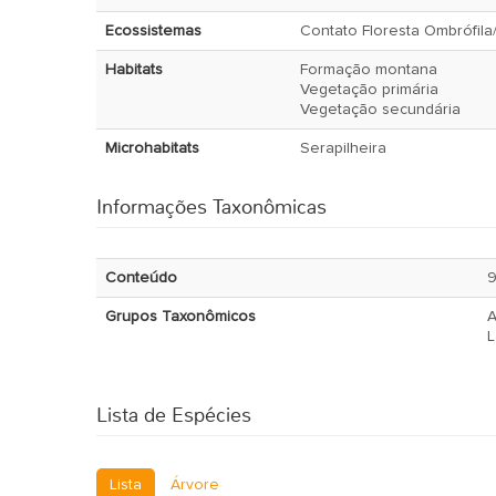
Ecossistemas
Contato Floresta Ombrófila/
Habitats
Formação montana
Vegetação primária
Vegetação secundária
Microhabitats
Serapilheira
Informações Taxonômicas
Conteúdo
9
Grupos Taxonômicos
A
L
Lista de Espécies
Lista
Árvore