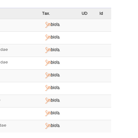
Tax.
UD
Id
idae
idae
e
dae