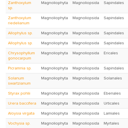
Zanthoxylum
Magnoliophyta
Magnoliopsida
Sapindales
sp.
Zanthoxylum
Magnoliophyta
Magnoliopsida
Sapindales
riedelianum
Allophylus sp.
Magnoliophyta
Magnoliopsida
Sapindales
Allophylus sp.
Magnoliophyta
Magnoliopsida
Sapindales
Chrysophyllum
Magnoliophyta
Magnoliopsida
Ericales
gonocarpum
Picramnia sp.
Magnoliophyta
Magnoliopsida
Sapindales
Solanum
Magnoliophyta
Magnoliopsida
Solanales
swartzianum
Styrax pohlii
Magnoliophyta
Magnoliopsida
Ebenales
Urera baccifera
Magnoliophyta
Magnoliopsida
Urticales
Aloysia virgata
Magnoliophyta
Magnoliopsida
Lamiales
Vochysia sp.
Magnoliophyta
Magnoliopsida
Myrtales