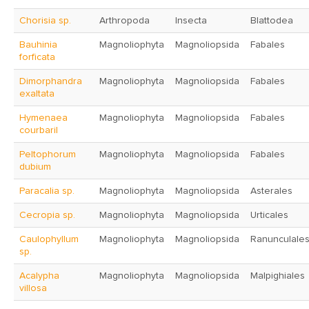
Chorisia sp.
Arthropoda
Insecta
Blattodea
Bauhinia
Magnoliophyta
Magnoliopsida
Fabales
forficata
Dimorphandra
Magnoliophyta
Magnoliopsida
Fabales
exaltata
Hymenaea
Magnoliophyta
Magnoliopsida
Fabales
courbaril
Peltophorum
Magnoliophyta
Magnoliopsida
Fabales
dubium
Paracalia sp.
Magnoliophyta
Magnoliopsida
Asterales
Cecropia sp.
Magnoliophyta
Magnoliopsida
Urticales
Caulophyllum
Magnoliophyta
Magnoliopsida
Ranunculale
sp.
Acalypha
Magnoliophyta
Magnoliopsida
Malpighiales
villosa