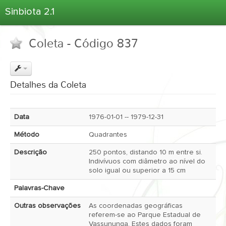
Sinbiota 2.1
Home
Coleta - Código 837
Informações Ambientais
Coletas
Projetos
Detalhes da Coleta
Unidades Depositárias
Árvore Taxonômica
Data
1976-01-01 -- 1979-12-31
Atlas 2.1
Método
Quadrantes
Estatísticas
Descrição
250 pontos, distando 10 m entre si.
Sobre o Sinbiota
Indivívuos com diâmetro ao nível do
solo igual ou superior a 15 cm
Login
Palavras-Chave
Outras observações
As coordenadas geográficas
referem-se ao Parque Estadual de
Vassununga. Estes dados foram