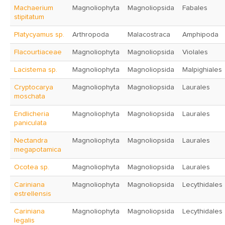
Machaerium
Magnoliophyta
Magnoliopsida
Fabales
stipitatum
Platycyamus sp.
Arthropoda
Malacostraca
Amphipoda
Flacourtiaceae
Magnoliophyta
Magnoliopsida
Violales
Lacistema sp.
Magnoliophyta
Magnoliopsida
Malpighiales
Cryptocarya
Magnoliophyta
Magnoliopsida
Laurales
moschata
Endlicheria
Magnoliophyta
Magnoliopsida
Laurales
paniculata
Nectandra
Magnoliophyta
Magnoliopsida
Laurales
megapotamica
Ocotea sp.
Magnoliophyta
Magnoliopsida
Laurales
Cariniana
Magnoliophyta
Magnoliopsida
Lecythidales
estrellensis
Cariniana
Magnoliophyta
Magnoliopsida
Lecythidales
legalis