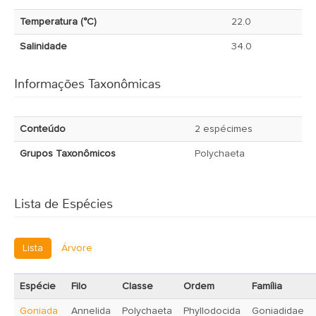
Temperatura (°C)
22.0
Salinidade
34.0
Informações Taxonômicas
Conteúdo
2 espécimes
Grupos Taxonômicos
Polychaeta
Lista de Espécies
Lista
Árvore
Espécie
Filo
Classe
Ordem
Família
Goniada
Annelida
Polychaeta
Phyllodocida
Goniadidae