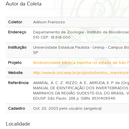
Autor da Coleta
Coletor
Adilson Fransozo
Endereço
Departamento de Zoologia - Instituto de Biociências
510 CEP.: 18.618-000
Instituição
Universidade Estadual Paulista - Unesp - Campus Botucatu,
SP
Projeto
Biodiversidade bêntica marinha no estado de São 
Website
http://www.ib.unicamp.br/projbiota/bentos_marinho/i
Referência
AMARAL, A. C. Z.; RIZZO, A. E.; ARRUDA, E. P. de (Org
MANUAL DE IDENTIFICAÇÃO DOS INVERTEBRADOS
MARINHOS DA REGIÃO SUDESTE-SUL DO BRASIL, Vol
EDUSP, São Paulo. 288 p. ISBN: 8531408946
Cadastro
Oct. 20, 2003 pelo usuário (angelica)
Localidade