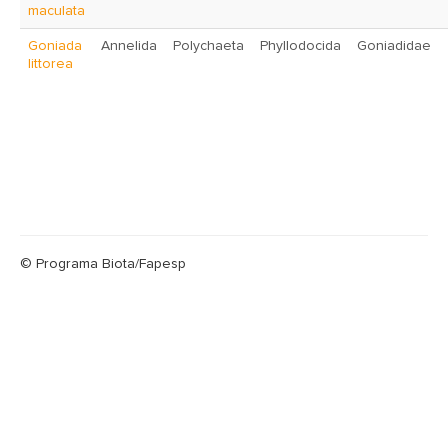
maculata
Goniada
Annelida
Polychaeta
Phyllodocida
Goniadidae
littorea
© Programa Biota/Fapesp