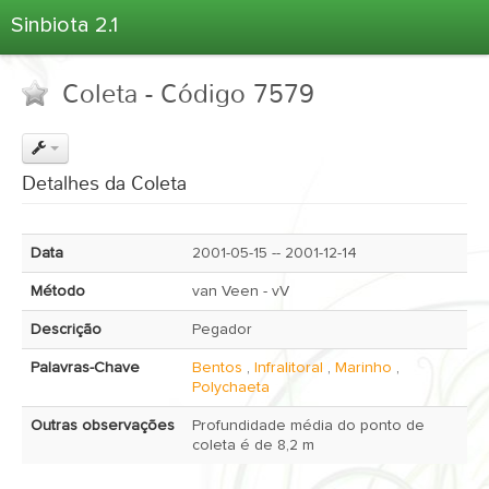
Sinbiota 2.1
Home
Coleta - Código 7579
Informações Ambientais
Coletas
Projetos
Detalhes da Coleta
Unidades Depositárias
Árvore Taxonômica
Data
2001-05-15 -- 2001-12-14
Atlas 2.1
Método
van Veen - vV
Estatísticas
Descrição
Pegador
Sobre o Sinbiota
Palavras-Chave
Bentos
,
Infralitoral
,
Marinho
,
Login
Polychaeta
Outras observações
Profundidade média do ponto de
coleta é de 8,2 m