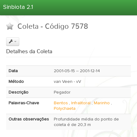
Sinbiota 2.1
Home
Coleta - Código 7578
Informações Ambientais
Coletas
Projetos
Detalhes da Coleta
Unidades Depositárias
Árvore Taxonômica
Data
2001-05-15 -- 2001-12-14
Atlas 2.1
Método
van Veen - vV
Estatísticas
Descrição
Pegador
Sobre o Sinbiota
Palavras-Chave
Bentos
,
Infralitoral
,
Marinho
,
Login
Polychaeta
Outras observações
Profundidade média do ponto de
coleta é de 20,3 m