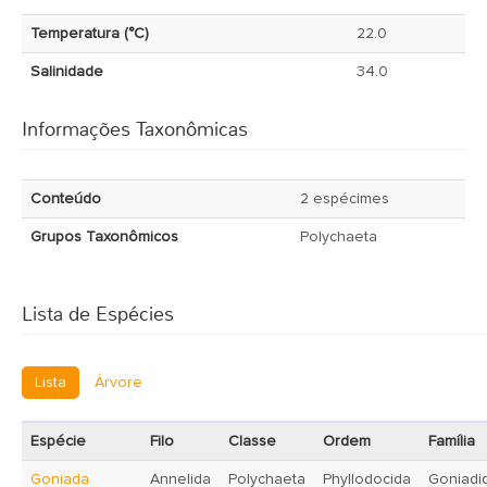
Temperatura (°C)
22.0
Salinidade
34.0
Informações Taxonômicas
Conteúdo
2 espécimes
Grupos Taxonômicos
Polychaeta
Lista de Espécies
Lista
Árvore
Espécie
Filo
Classe
Ordem
Família
Goniada
Annelida
Polychaeta
Phyllodocida
Goniadi