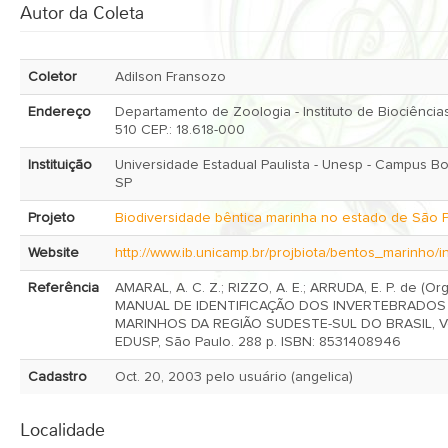
Autor da Coleta
Coletor
Adilson Fransozo
Endereço
Departamento de Zoologia - Instituto de Biociências
510 CEP.: 18.618-000
Instituição
Universidade Estadual Paulista - Unesp - Campus Botucatu,
SP
Projeto
Biodiversidade bêntica marinha no estado de São 
Website
http://www.ib.unicamp.br/projbiota/bentos_marinho/i
Referência
AMARAL, A. C. Z.; RIZZO, A. E.; ARRUDA, E. P. de (Org
MANUAL DE IDENTIFICAÇÃO DOS INVERTEBRADOS
MARINHOS DA REGIÃO SUDESTE-SUL DO BRASIL, Vol
EDUSP, São Paulo. 288 p. ISBN: 8531408946
Cadastro
Oct. 20, 2003 pelo usuário (angelica)
Localidade