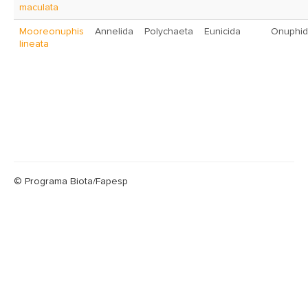
maculata
Mooreonuphis
Annelida
Polychaeta
Eunicida
Onuphi
lineata
© Programa Biota/Fapesp