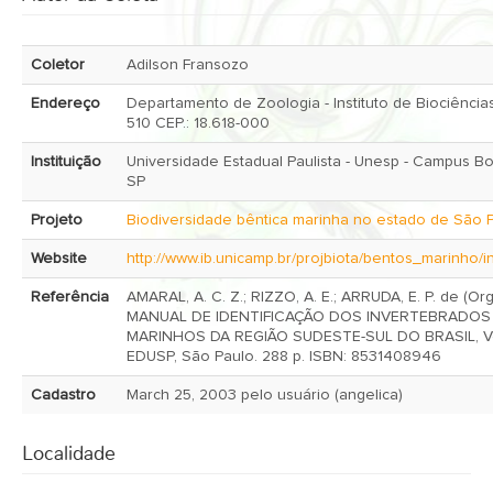
Coletor
Adilson Fransozo
Endereço
Departamento de Zoologia - Instituto de Biociências
510 CEP.: 18.618-000
Instituição
Universidade Estadual Paulista - Unesp - Campus Botucatu,
SP
Projeto
Biodiversidade bêntica marinha no estado de São 
Website
http://www.ib.unicamp.br/projbiota/bentos_marinho/i
Referência
AMARAL, A. C. Z.; RIZZO, A. E.; ARRUDA, E. P. de (Org
MANUAL DE IDENTIFICAÇÃO DOS INVERTEBRADOS
MARINHOS DA REGIÃO SUDESTE-SUL DO BRASIL, Vol
EDUSP, São Paulo. 288 p. ISBN: 8531408946
Cadastro
March 25, 2003 pelo usuário (angelica)
Localidade