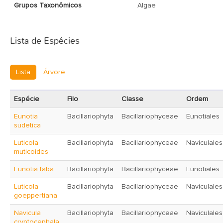
Grupos Taxonômicos
Algae
Lista de Espécies
Lista
Árvore
Espécie
Filo
Classe
Ordem
Eunotia
Bacillariophyta
Bacillariophyceae
Eunotiales
sudetica
Luticola
Bacillariophyta
Bacillariophyceae
Naviculales
muticoides
Eunotia faba
Bacillariophyta
Bacillariophyceae
Eunotiales
Luticola
Bacillariophyta
Bacillariophyceae
Naviculales
goeppertiana
Navicula
Bacillariophyta
Bacillariophyceae
Naviculales
cryptocephala