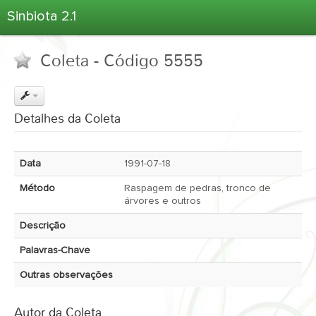
Sinbiota 2.1
Home
Coleta - Código 5555
Informações Ambientais
Coletas
Projetos
Detalhes da Coleta
Unidades Depositárias
Árvore Taxonômica
Data
1991-07-18
Atlas 2.1
Método
Raspagem de pedras, tronco de
Estatísticas
árvores e outros
Sobre o Sinbiota
Descrição
Login
Palavras-Chave
Outras observações
Autor da Coleta