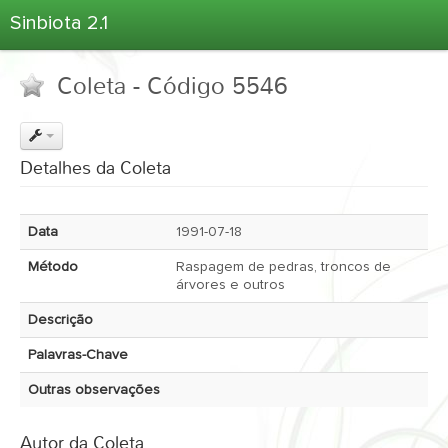
Sinbiota 2.1
Home
Coleta - Código 5546
Informações Ambientais
Coletas
Projetos
Detalhes da Coleta
Unidades Depositárias
Árvore Taxonômica
Data
1991-07-18
Atlas 2.1
Método
Raspagem de pedras, troncos de
Estatísticas
árvores e outros
Sobre o Sinbiota
Descrição
Login
Palavras-Chave
Outras observações
Autor da Coleta