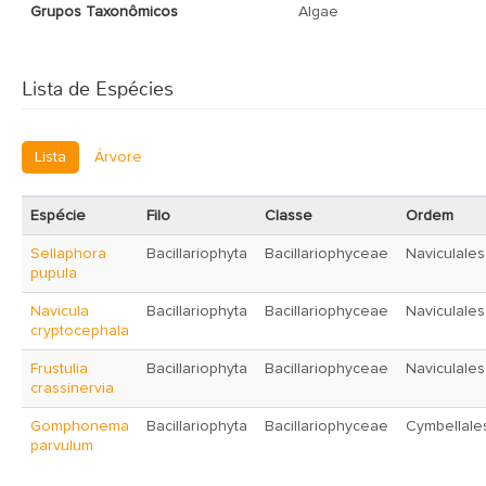
Grupos Taxonômicos
Algae
Lista de Espécies
Lista
Árvore
Espécie
Filo
Classe
Ordem
Sellaphora
Bacillariophyta
Bacillariophyceae
Naviculales
pupula
Navicula
Bacillariophyta
Bacillariophyceae
Naviculales
cryptocephala
Frustulia
Bacillariophyta
Bacillariophyceae
Naviculales
crassinervia
Gomphonema
Bacillariophyta
Bacillariophyceae
Cymbellale
parvulum