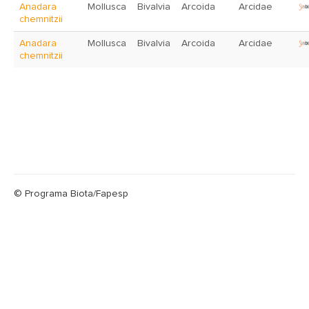
Anadara
Mollusca
Bivalvia
Arcoida
Arcidae
chemnitzii
Anadara
Mollusca
Bivalvia
Arcoida
Arcidae
chemnitzii
© Programa Biota/Fapesp