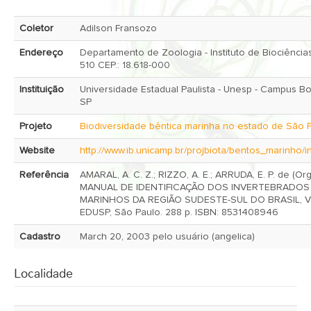
Coletor
Adilson Fransozo
Endereço
Departamento de Zoologia - Instituto de Biociências
510 CEP.: 18.618-000
Instituição
Universidade Estadual Paulista - Unesp - Campus Botucatu,
SP
Projeto
Biodiversidade bêntica marinha no estado de São 
Website
http://www.ib.unicamp.br/projbiota/bentos_marinho/i
Referência
AMARAL, A. C. Z.; RIZZO, A. E.; ARRUDA, E. P. de (Org
MANUAL DE IDENTIFICAÇÃO DOS INVERTEBRADOS
MARINHOS DA REGIÃO SUDESTE-SUL DO BRASIL, Vol
EDUSP, São Paulo. 288 p. ISBN: 8531408946
Cadastro
March 20, 2003 pelo usuário (angelica)
Localidade