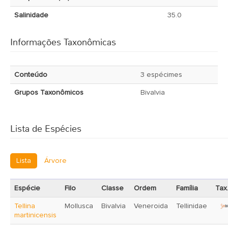
Salinidade
35.0
Informações Taxonômicas
Conteúdo
3 espécimes
Grupos Taxonômicos
Bivalvia
Lista de Espécies
Lista
Árvore
Espécie
Filo
Classe
Ordem
Família
Tax
Tellina
Mollusca
Bivalvia
Veneroida
Tellinidae
martinicensis