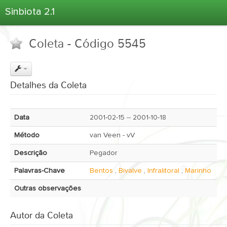
Sinbiota 2.1
Home
Coleta - Código 5545
Informações Ambientais
Coletas
Projetos
Detalhes da Coleta
Unidades Depositárias
Árvore Taxonômica
Data
2001-02-15 -- 2001-10-18
Atlas 2.1
Método
van Veen - vV
Estatísticas
Descrição
Pegador
Sobre o Sinbiota
Palavras-Chave
Bentos
,
Bivalve
,
Infralitoral
,
Marinho
Login
Outras observações
Autor da Coleta