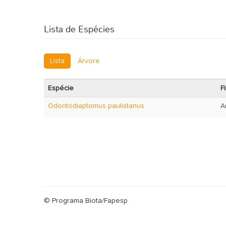
Lista de Espécies
Lista
Árvore
Espécie
Fi
Odontodiaptomus paulistanus
A
© Programa Biota/Fapesp