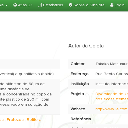
ais
Atlas 2.1
Estatísticas
Sobre o Sinbiota
Login
Autor da Coleta
Coletor
Takako Matsumura
vertical) e quantitativo (balde)
Endereço
Rua Bento Carlo
e de plâncton de 68µm de
Instituição
Instituto Internac
uma distância de
Projeto
Diversidade de z
dos ecossistemas
nte plástico de 250 ml, com
 preservado em solução de
Website
http://www.iie.co
Referência
da
,
Protozoa
,
Rotifera
,