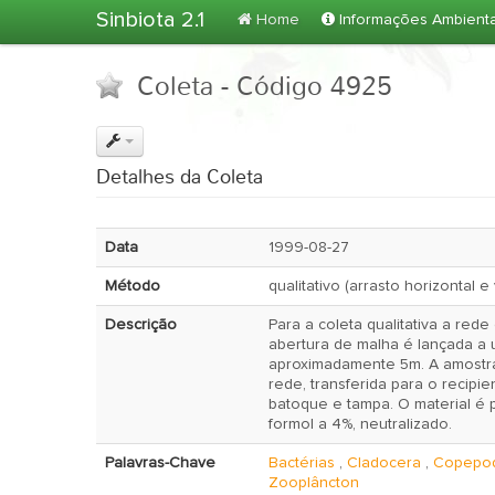
Sinbiota 2.1
Home
Informações Ambient
Coleta - Código 4925
Detalhes da Coleta
Data
1999-08-27
Método
qualitativo (arrasto horizontal e 
Descrição
Para a coleta qualitativa a red
abertura de malha é lançada a 
aproximadamente 5m. A amostra é concentrada no copo da
rede, transferida para o recipie
batoque e tampa. O material é
formol a 4%, neutralizado.
Palavras-Chave
Bactérias
,
Cladocera
,
Copepo
Zooplâncton