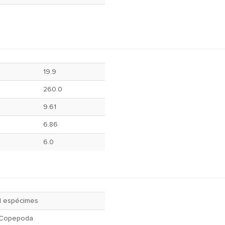
19.9
260.0
9.61
6.86
6.0
1 espécimes
Copepoda