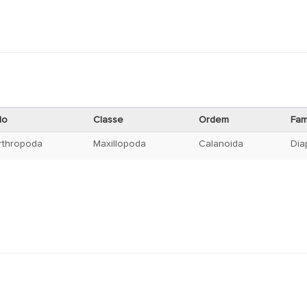
lo
Classe
Ordem
Fam
rthropoda
Maxillopoda
Calanoida
Dia