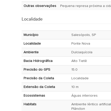
Outras observações
Pequena represa próxima a cida
Localidade
Município
Salesópolis, SP
Localidade
Ponte Nova
Ambiente
Dulciaquícola
Bacia Hidrográfica
Alto Tietê
Precisão do GPS
15.0
Precisão da Coleta
Localidade
Extensão da Coleta
10 m
Ecossistemas
Águas interiores
Habitats
Ambiente lêntico artificia
Plâncton