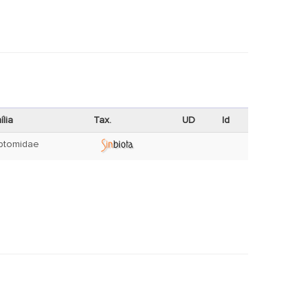
ília
Tax.
UD
Id
ptomidae