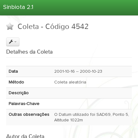
Sinbiota 2.1
Home
Coleta - Código 4542
Informações Ambientais
Coletas
Projetos
Detalhes da Coleta
Unidades Depositárias
Árvore Taxonômica
Data
2001-10-16 -- 2000-10-23
Atlas 2.1
Método
Coleta aleatória
Estatísticas
Descrição
Sobre o Sinbiota
Palavras-Chave
Login
Outras observações
O Datum utilizado foi SAD69, Ponto 5,
Altitude 1022m
Autor da Coleta