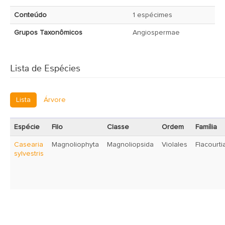
Conteúdo
1 espécimes
Grupos Taxonômicos
Angiospermae
Lista de Espécies
Lista
Árvore
Espécie
Filo
Classe
Ordem
Família
Casearia
Magnoliophyta
Magnoliopsida
Violales
Flacourt
sylvestris