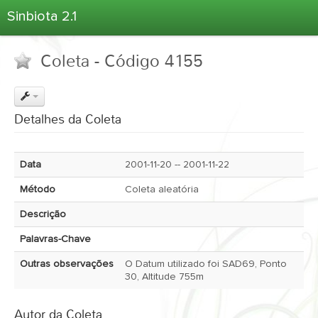
Sinbiota 2.1
Home
Coleta - Código 4155
Informações Ambientais
Coletas
Projetos
Detalhes da Coleta
Unidades Depositárias
Árvore Taxonômica
Data
2001-11-20 -- 2001-11-22
Atlas 2.1
Método
Coleta aleatória
Estatísticas
Descrição
Sobre o Sinbiota
Palavras-Chave
Login
Outras observações
O Datum utilizado foi SAD69, Ponto
30, Altitude 755m
Autor da Coleta