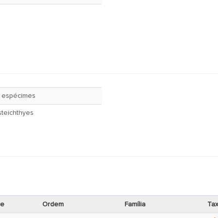
 espécimes
teichthyes
se
Ordem
Família
Tax