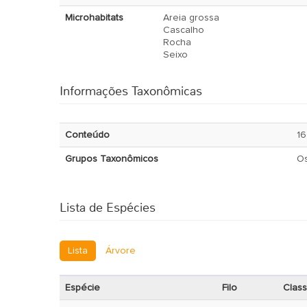
Microhabitats
Areia grossa
Cascalho
Rocha
Seixo
Informações Taxonômicas
Conteúdo
16
Grupos Taxonômicos
Os
Lista de Espécies
Lista
Árvore
Espécie
Filo
Clas