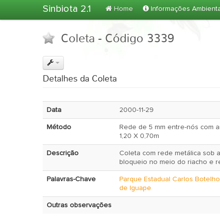
Sinbiota 2.1
Home
Informações Ambient
Coleta - Código 3339
Detalhes da Coleta
Data
2000-11-29
Método
Rede de 5 mm entre-nós com ar
1,20 X 0,70m
Descrição
Coleta com rede metálica sob 
bloqueio no meio do riacho e r
Palavras-Chave
Parque Estadual Carlos Botelho
de Iguape
Outras observações