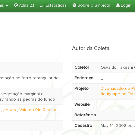
ais
Atlas 2.1
Estatísticas
Sobre o Sinbiota
Login
Autor da Coleta
Coletor
Osvaldo Takeshi
mação de ferro retangular de
Endereço
_
Projeto
Diversidade de P
a vegetação marginal e
de Iguape no Est
evirando as pedras do fundo
Website
_
,
peixes
,
Vale do Rio Ribeira
Referência
Cadastro