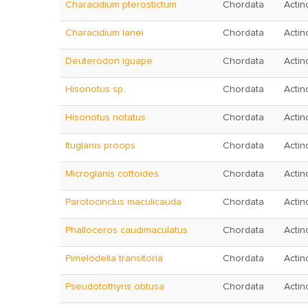
Characidium pterostictum
Chordata
Actin
Characidium lanei
Chordata
Actin
Deuterodon iguape
Chordata
Actin
Hisonotus sp.
Chordata
Actin
Hisonotus notatus
Chordata
Actin
Ituglanis proops
Chordata
Actin
Microglanis cottoides
Chordata
Actin
Parotocinclus maculicauda
Chordata
Actin
Phalloceros caudimaculatus
Chordata
Actin
Pimelodella transitoria
Chordata
Actin
Pseudotothyris obtusa
Chordata
Actin