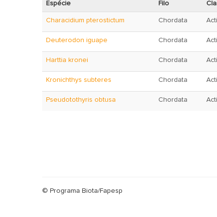
Espécie
Filo
Cla
Characidium pterostictum
Chordata
Act
Deuterodon iguape
Chordata
Act
Harttia kronei
Chordata
Act
Kronichthys subteres
Chordata
Act
Pseudotothyris obtusa
Chordata
Act
© Programa Biota/Fapesp