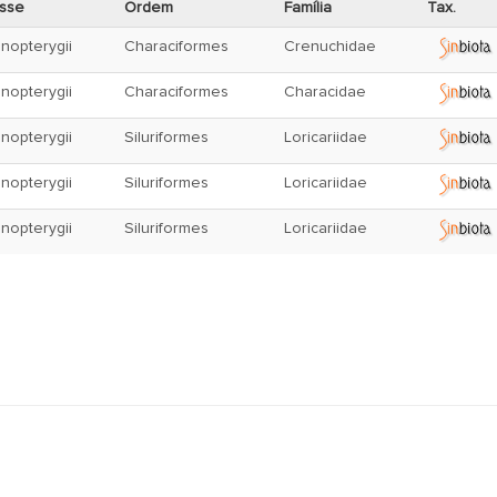
sse
Ordem
Família
Tax.
inopterygii
Characiformes
Crenuchidae
inopterygii
Characiformes
Characidae
inopterygii
Siluriformes
Loricariidae
inopterygii
Siluriformes
Loricariidae
inopterygii
Siluriformes
Loricariidae