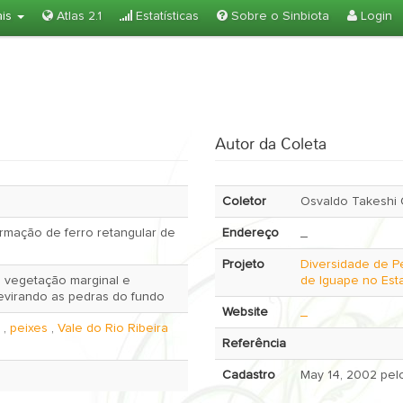
ais
Atlas 2.1
Estatísticas
Sobre o Sinbiota
Login
Autor da Coleta
Coletor
Osvaldo Takeshi
mação de ferro retangular de
Endereço
_
Projeto
Diversidade de P
a vegetação marginal e
de Iguape no Est
evirando as pedras do fundo
Website
_
,
peixes
,
Vale do Rio Ribeira
Referência
Cadastro