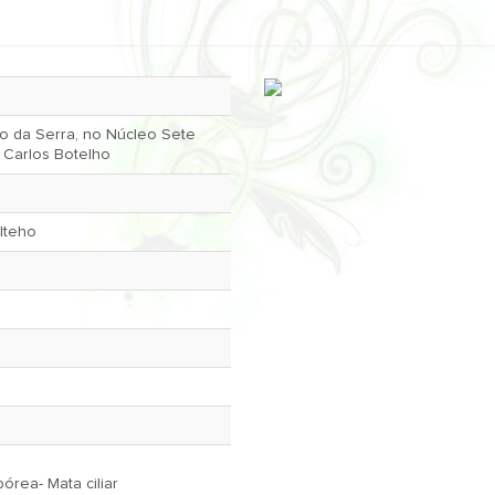
ão da Serra, no Núcleo Sete
 Carlos Botelho
lteho
rbórea- Mata ciliar