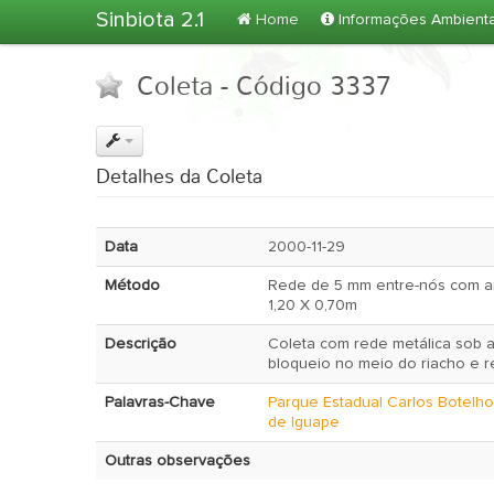
Sinbiota 2.1
Home
Informações Ambient
Coleta - Código 3337
Detalhes da Coleta
Data
2000-11-29
Método
Rede de 5 mm entre-nós com ar
1,20 X 0,70m
Descrição
Coleta com rede metálica sob 
bloqueio no meio do riacho e r
Palavras-Chave
Parque Estadual Carlos Botelho
de Iguape
Outras observações