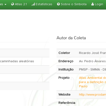
ais
Atlas 2.1
Estatísticas
Sobre o Sinbiota
Login
Autor da Coleta
Coletor
Ricardo José Fran
 caminhadas aleatórias
Endereço
Av. Pedro Álvares
Instituição
PMSP - SMMA - D
Projeto
Atlas Ambiental d
para a definição 
Paulo
Website
http://www.prodam
Referência