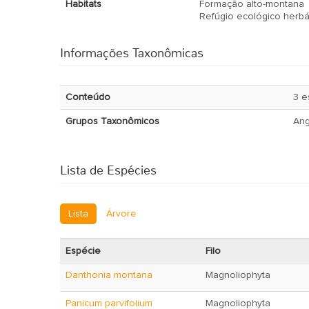
Habitats
Formação alto-montana
Refúgio ecológico herbá
Informações Taxonômicas
Conteúdo
3 e
Grupos Taxonômicos
An
Lista de Espécies
Lista
Árvore
Espécie
Filo
Danthonia montana
Magnoliophyta
Panicum parvifolium
Magnoliophyta