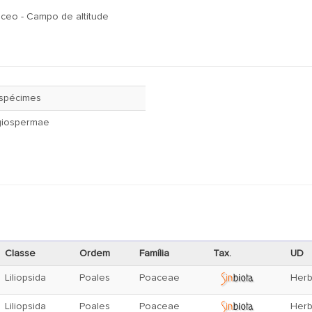
ceo - Campo de altitude
spécimes
giospermae
Classe
Ordem
Família
Tax.
UD
Liliopsida
Poales
Poaceae
Herb
Liliopsida
Poales
Poaceae
Herb