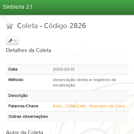
Sinbiota 2.1
Home
Coleta - Código 2826
Informações Ambientais
Coletas
Projetos
Detalhes da Coleta
Unidades Depositárias
Árvore Taxonômica
Data
2000-03-13
Atlas 2.1
Método
observação direta e registros de
Estatísticas
vocalização
Sobre o Sinbiota
Descrição
Login
Palavras-Chave
Aves
,
CEMUCAM
,
Município de Cotia
Outras observações
Autor da Coleta