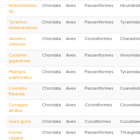
Notiochelidon
Chordata
Aves
Passeriformes
Hirundini
sp.
Tyrannus
Chordata
Aves
Passeriformes
Tyrannid
melancholicus
Vanellus
Chordata
Aves
Ciconiiformes
Charadrii
chilensis
Cyclarhis
Chordata
Aves
Passeriformes
Vireonida
gujanensis
Pitangus
Chordata
Aves
Passeriformes
Tyrannid
sulphuratus
Coereba
Chordata
Aves
Passeriformes
Coerebid
flaveola
Coragyps
Chordata
Aves
Ciconiiformes
Ciconiida
atratus
Guira guira
Chordata
Aves
Cuculiformes
Cuculidae
Dacnis
Chordata
Aves
Passeriformes
Thraupid
cayana