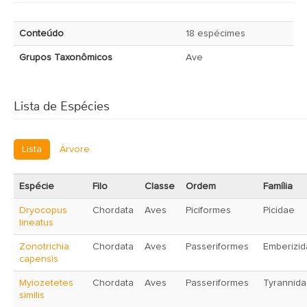
Conteúdo
18 espécimes
Grupos Taxonômicos
Ave
Lista de Espécies
Lista
Árvore
Espécie
Filo
Classe
Ordem
Família
Dryocopus
Chordata
Aves
Piciformes
Picidae
lineatus
Zonotrichia
Chordata
Aves
Passeriformes
Emberizi
capensis
Myiozetetes
Chordata
Aves
Passeriformes
Tyrannid
similis