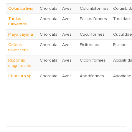
Columba livia
Chordata
Aves
Columbiformes
Columbid
Turdus
Chordata
Aves
Passeriformes
Turdidae
rufiventris
Piaya cayana
Chordata
Aves
Cuculiformes
Cuculidae
Celeus
Chordata
Aves
Piciformes
Picidae
flavescens
Rupornis
Chordata
Aves
Ciconiiformes
Accipitrid
magnirostris
Chaetura sp.
Chordata
Aves
Apodiformes
Apodidae