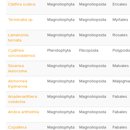
Clethra scabra
Magnoliophyta
Magnoliopsida
Ericales
Terminalia sp.
Magnoliophyta
Magnoliopsida
Myrtales
Lamanonia
Magnoliophyta
Magnoliopsida
Rosales
ternata
Cyathea
Pteridophyta
Filicopsida
Polypodi
corcovadensis
Sloanea
Magnoliophyta
Magnoliopsida
Malvales
lasiocoma
Alchornea
Magnoliophyta
Magnoliopsida
Malpighia
triplinervia
Anadenanthera
Magnoliophyta
Magnoliopsida
Fabales
colubrina
Andira anthelmia
Magnoliophyta
Magnoliopsida
Fabales
Copaifera
Magnoliophyta
Magnoliopsida
Fabales