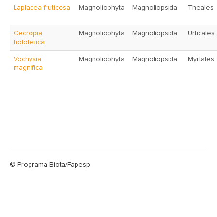
Laplacea fruticosa
Magnoliophyta
Magnoliopsida
Theales
Cecropia
Magnoliophyta
Magnoliopsida
Urticales
hololeuca
Vochysia
Magnoliophyta
Magnoliopsida
Myrtales
magnifica
© Programa Biota/Fapesp