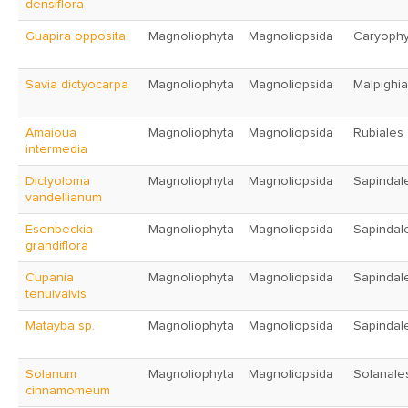
densiflora
Guapira opposita
Magnoliophyta
Magnoliopsida
Caryophy
Savia dictyocarpa
Magnoliophyta
Magnoliopsida
Malpighia
Amaioua
Magnoliophyta
Magnoliopsida
Rubiales
intermedia
Dictyoloma
Magnoliophyta
Magnoliopsida
Sapindal
vandellianum
Esenbeckia
Magnoliophyta
Magnoliopsida
Sapindal
grandiflora
Cupania
Magnoliophyta
Magnoliopsida
Sapindal
tenuivalvis
Matayba sp.
Magnoliophyta
Magnoliopsida
Sapindal
Solanum
Magnoliophyta
Magnoliopsida
Solanale
cinnamomeum