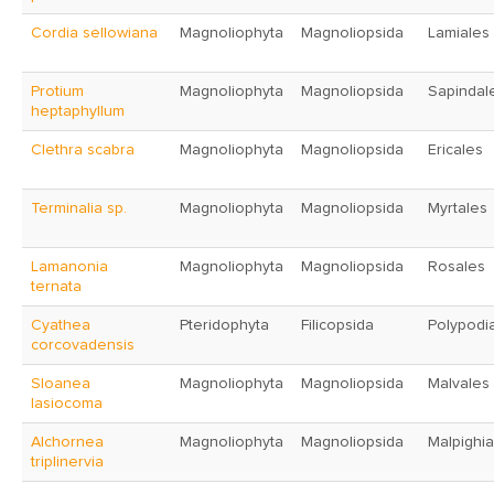
Cordia sellowiana
Magnoliophyta
Magnoliopsida
Lamiales
Protium
Magnoliophyta
Magnoliopsida
Sapindal
heptaphyllum
Clethra scabra
Magnoliophyta
Magnoliopsida
Ericales
Terminalia sp.
Magnoliophyta
Magnoliopsida
Myrtales
Lamanonia
Magnoliophyta
Magnoliopsida
Rosales
ternata
Cyathea
Pteridophyta
Filicopsida
Polypodi
corcovadensis
Sloanea
Magnoliophyta
Magnoliopsida
Malvales
lasiocoma
Alchornea
Magnoliophyta
Magnoliopsida
Malpighia
triplinervia