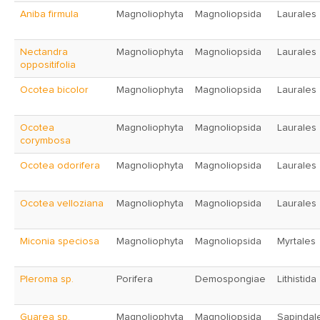
Aniba firmula
Magnoliophyta
Magnoliopsida
Laurales
Nectandra
Magnoliophyta
Magnoliopsida
Laurales
oppositifolia
Ocotea bicolor
Magnoliophyta
Magnoliopsida
Laurales
Ocotea
Magnoliophyta
Magnoliopsida
Laurales
corymbosa
Ocotea odorifera
Magnoliophyta
Magnoliopsida
Laurales
Ocotea velloziana
Magnoliophyta
Magnoliopsida
Laurales
Miconia speciosa
Magnoliophyta
Magnoliopsida
Myrtales
Pleroma sp.
Porifera
Demospongiae
Lithistida
Guarea sp.
Magnoliophyta
Magnoliopsida
Sapindal