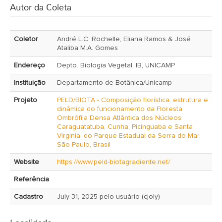
Autor da Coleta
Coletor
André L.C. Rochelle, Eliana Ramos & José
Ataliba M.A. Gomes
Endereço
Depto. Biologia Vegetal, IB, UNICAMP
Instituição
Departamento de Botânica/Unicamp
Projeto
PELD/BIOTA - Composição florística, estrutura e
dinâmica do funcionamento da Floresta
Ombrófila Densa Atlântica dos Núcleos
Caraguatatuba, Cunha, Picinguaba e Santa
Virginia, do Parque Estadual da Serra do Mar,
São Paulo, Brasil
Website
https://www.peld-biotagradiente.net/
Referência
Cadastro
July 31, 2025 pelo usuário (cjoly)