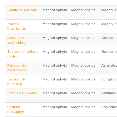
Guatteria australis
Magnoliophyta
Magnoliopsida
Magnolia
Xylopia
Magnoliophyta
Magnoliopsida
Magnolia
brasiliensis
Malouetia
Magnoliophyta
Magnoliopsida
Gentiana
cestroides
Tabernaemontana
Magnoliophyta
Magnoliopsida
Gentiana
hystrix
Piptocarpha
Magnoliophyta
Magnoliopsida
Asterale
macropoda
Jacaranda
Magnoliophyta
Magnoliopsida
Scrophula
puberula
Cordia sellowiana
Magnoliophyta
Magnoliopsida
Lamiales
Protium
Magnoliophyta
Magnoliopsida
Sapindal
heptaphyllum