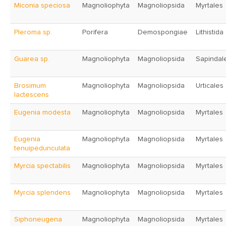
Miconia speciosa
Magnoliophyta
Magnoliopsida
Myrtales
Pleroma sp.
Porifera
Demospongiae
Lithistida
Guarea sp.
Magnoliophyta
Magnoliopsida
Sapindal
Brosimum
Magnoliophyta
Magnoliopsida
Urticales
lactescens
Eugenia modesta
Magnoliophyta
Magnoliopsida
Myrtales
Eugenia
Magnoliophyta
Magnoliopsida
Myrtales
tenuipedunculata
Myrcia spectabilis
Magnoliophyta
Magnoliopsida
Myrtales
Myrcia splendens
Magnoliophyta
Magnoliopsida
Myrtales
Siphoneugena
Magnoliophyta
Magnoliopsida
Myrtales