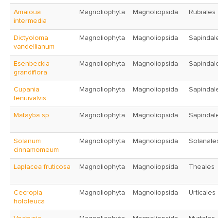
Amaioua
Magnoliophyta
Magnoliopsida
Rubiales
intermedia
Dictyoloma
Magnoliophyta
Magnoliopsida
Sapindal
vandellianum
Esenbeckia
Magnoliophyta
Magnoliopsida
Sapindal
grandiflora
Cupania
Magnoliophyta
Magnoliopsida
Sapindal
tenuivalvis
Matayba sp.
Magnoliophyta
Magnoliopsida
Sapindal
Solanum
Magnoliophyta
Magnoliopsida
Solanale
cinnamomeum
Laplacea fruticosa
Magnoliophyta
Magnoliopsida
Theales
Cecropia
Magnoliophyta
Magnoliopsida
Urticales
hololeuca