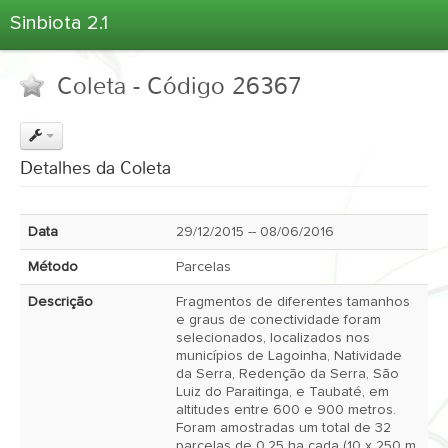
Sinbiota 2.1
Home
Coleta - Código 26367
Informações Ambientais
Coletas
Projetos
Detalhes da Coleta
Unidades Depositárias
Árvore Taxonômica
Data
29/12/2015 -- 08/06/2016
Atlas 2.1
Método
Parcelas
Estatísticas
Descrição
Fragmentos de diferentes tamanhos
Sobre o Sinbiota
e graus de conectividade foram
selecionados, localizados nos
Login
municípios de Lagoinha, Natividade
da Serra, Redenção da Serra, São
Luiz do Paraitinga, e Taubaté, em
altitudes entre 600 e 900 metros.
Foram amostradas um total de 32
parcelas de 0,25 ha cada (10 x 250 m