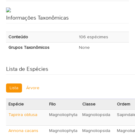
Informações Taxonômicas
Conteúdo
106 espécimes
Grupos Taxonômicos
None
Lista de Espécies
Lista
Árvore
Espécie
Filo
Classe
Ordem
Tapirira obtusa
Magnoliophyta
Magnoliopsida
Sapindal
Annona cacans
Magnoliophyta
Magnoliopsida
Magnolia