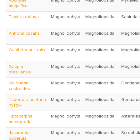
Vochysia
Magnoliophyta
Magnoliopsida
Myrtales
magnifica
Tapirira obtusa
Magnoliophyta
Magnoliopsida
Sapindal
Annona cacans
Magnoliophyta
Magnoliopsida
Magnolia
Guatteria australis
Magnoliophyta
Magnoliopsida
Magnolia
Xylopia
Magnoliophyta
Magnoliopsida
Magnolia
brasiliensis
Malouetia
Magnoliophyta
Magnoliopsida
Gentiana
cestroides
Tabernaemontana
Magnoliophyta
Magnoliopsida
Gentiana
hystrix
Piptocarpha
Magnoliophyta
Magnoliopsida
Asterale
macropoda
Jacaranda
Magnoliophyta
Magnoliopsida
Scrophula
puberula