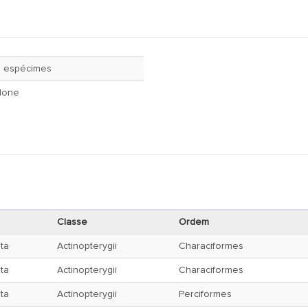
 espécimes
None
Classe
Ordem
ta
Actinopterygii
Characiformes
ta
Actinopterygii
Characiformes
ta
Actinopterygii
Perciformes