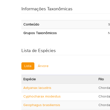
Informações Taxonômicas
Conteúdo
9
Grupos Taxonômicos
Lista de Espécies
Lista
Árvore
Espécie
Filo
Astyanax lacustris
Chorda
Cyphocharax modestus
Chorda
Geophagus brasiliensis
Chorda