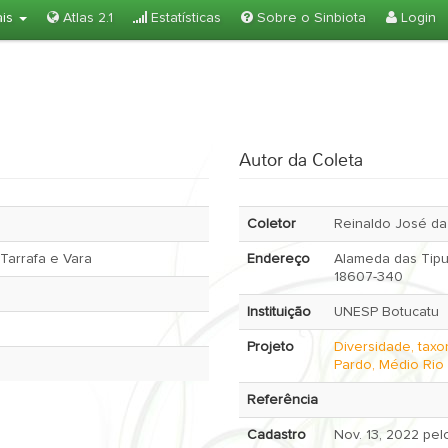
ais
Atlas 2.1
Estatísticas
Sobre o Sinbiota
Login
Autor da Coleta
Coletor
Reinaldo José da 
Tarrafa e Vara
Endereço
Alameda das Tipu
18607-340
Instituição
UNESP Botucatu
Projeto
Diversidade, taxo
Pardo, Médio Rio
Referência
Cadastro