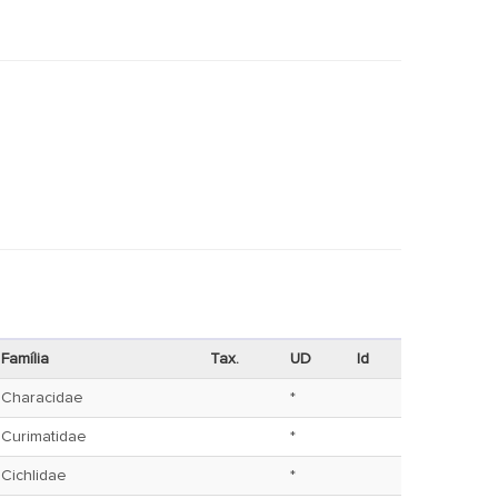
Família
Tax.
UD
Id
Characidae
*
Curimatidae
*
Cichlidae
*