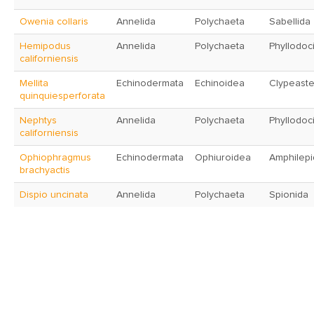
Owenia collaris
Annelida
Polychaeta
Sabellida
Hemipodus
Annelida
Polychaeta
Phyllodoc
californiensis
Mellita
Echinodermata
Echinoidea
Clypeaste
quinquiesperforata
Nephtys
Annelida
Polychaeta
Phyllodoc
californiensis
Ophiophragmus
Echinodermata
Ophiuroidea
Amphilepi
brachyactis
Dispio uncinata
Annelida
Polychaeta
Spionida