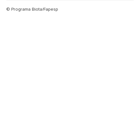
© Programa Biota/Fapesp