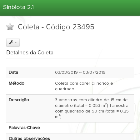
Sinbiota 2.1
Home
Coleta - Código 23495
Informações Ambientais
Coletas
Projetos
Detalhes da Coleta
Unidades Depositárias
Árvore Taxonômica
Data
03/03/2019 -- 03/07/2019
Atlas 2.1
Método
Coleta com corer cilindrico e
Estatísticas
quadrado
Sobre o Sinbiota
Descrição
3 amostras com cilindro de 15 cm de
diâmetro (total = 0,053 m²) 1 amostra
Login
com quadrado de 50 cm (total = 0,25
m²)
Palavras-Chave
Outras observações