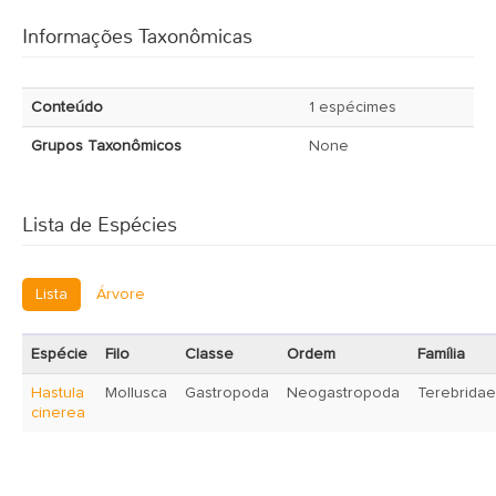
Informações Taxonômicas
Conteúdo
1 espécimes
Grupos Taxonômicos
None
Lista de Espécies
Lista
Árvore
Espécie
Filo
Classe
Ordem
Família
Hastula
Mollusca
Gastropoda
Neogastropoda
Terebridae
cinerea