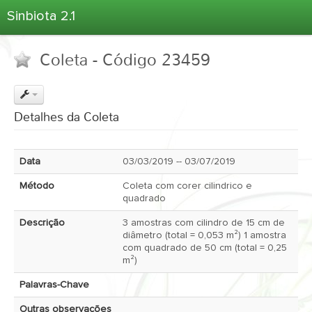
Sinbiota 2.1
Home
Coleta - Código 23459
Informações Ambientais
Coletas
Projetos
Detalhes da Coleta
Unidades Depositárias
Árvore Taxonômica
Data
03/03/2019 -- 03/07/2019
Atlas 2.1
Método
Coleta com corer cilindrico e
Estatísticas
quadrado
Sobre o Sinbiota
Descrição
3 amostras com cilindro de 15 cm de
diâmetro (total = 0,053 m²) 1 amostra
Login
com quadrado de 50 cm (total = 0,25
m²)
Palavras-Chave
Outras observações