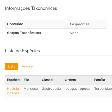
Informações Taxonômicas
Conteúdo
1 espécimes
Grupos Taxonômicos
None
Lista de Espécies
Lista
Árvore
Espécie
Filo
Classe
Ordem
Família
Hastula
Mollusca
Gastropoda
Neogastropoda
Terebridae
cinerea