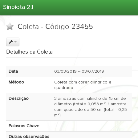
Sinbiota 2.1
Home
Coleta - Código 23455
Informações Ambientais
Coletas
Projetos
Detalhes da Coleta
Unidades Depositárias
Árvore Taxonômica
Data
03/03/2019 -- 03/07/2019
Atlas 2.1
Método
Coleta com corer cilindrico e
Estatísticas
quadrado
Sobre o Sinbiota
Descrição
3 amostras com cilindro de 15 cm de
diâmetro (total = 0,053 m²) 1 amostra
Login
com quadrado de 50 cm (total = 0,25
m²)
Palavras-Chave
Outras observações