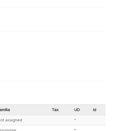
amília
Tax.
UD
Id
ot assigned
*
pionidae
*