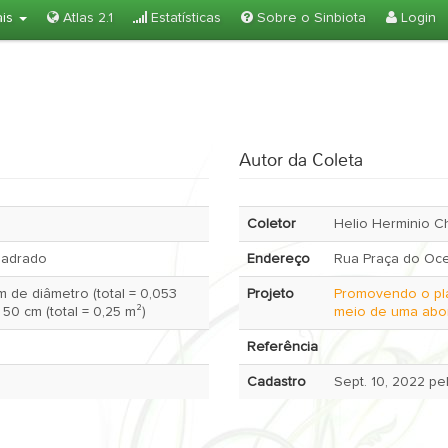
ais
Atlas 2.1
Estatísticas
Sobre o Sinbiota
Login
Autor da Coleta
Coletor
Helio Herminio 
quadrado
Endereço
Rua Praça do Oce
m de diâmetro (total = 0,053
Projeto
Promovendo o pla
50 cm (total = 0,25 m²)
meio de uma abo
Referência
Cadastro