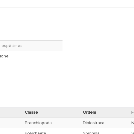
3 espécimes
None
Classe
Ordem
F
Branchiopoda
Diplostraca
N
Polychaeta
Spionida
S