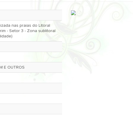
zada nas praias do Litoral
didade)
ÉM E OUTROS