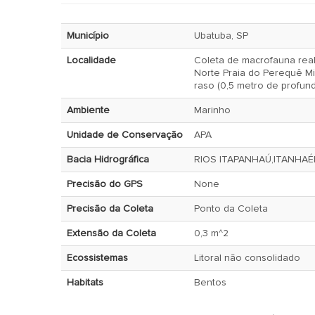
Município
Ubatuba, SP
Localidade
Coleta de macrofauna reali
Norte Praia do Perequê Mirim - Setor 3 - Zona sublitoral
raso (0,5 metro de profun
Ambiente
Marinho
Unidade de Conservação
APA
Bacia Hidrográfica
RIOS ITAPANHAÚ,ITANHA
Precisão do GPS
None
Precisão da Coleta
Ponto da Coleta
Extensão da Coleta
0,3 m^2
Ecossistemas
Litoral não consolidado
Habitats
Bentos