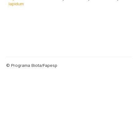
lapidum
© Programa Biota/Fapesp