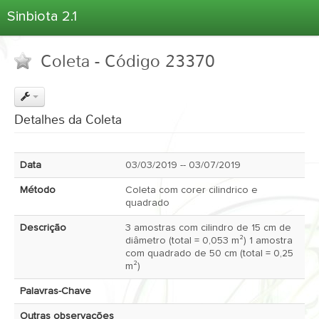
Sinbiota 2.1
Home
Coleta - Código 23370
Informações Ambientais
Coletas
Projetos
Detalhes da Coleta
Unidades Depositárias
Árvore Taxonômica
Data
03/03/2019 -- 03/07/2019
Atlas 2.1
Método
Coleta com corer cilindrico e
Estatísticas
quadrado
Sobre o Sinbiota
Descrição
3 amostras com cilindro de 15 cm de
diâmetro (total = 0,053 m²) 1 amostra
Login
com quadrado de 50 cm (total = 0,25
m²)
Palavras-Chave
Outras observações