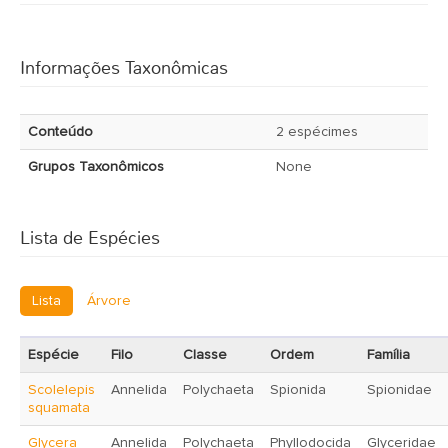
Informações Taxonômicas
Conteúdo
2 espécimes
Grupos Taxonômicos
None
Lista de Espécies
Lista
Árvore
Espécie
Filo
Classe
Ordem
Família
Scolelepis
Annelida
Polychaeta
Spionida
Spionidae
squamata
Glycera
Annelida
Polychaeta
Phyllodocida
Glyceridae