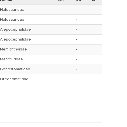
Halosauridae
-
Halosauridae
-
Alepocephalidae
-
Alepocephalidae
-
Nemichthyidae
-
Macrouridae
-
Gonostomatidae
-
Oreosomatidae
-