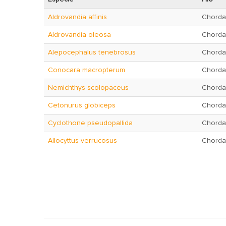
Aldrovandia affinis
Chorda
Aldrovandia oleosa
Chorda
Alepocephalus tenebrosus
Chorda
Conocara macropterum
Chorda
Nemichthys scolopaceus
Chorda
Cetonurus globiceps
Chorda
Cyclothone pseudopallida
Chorda
Allocyttus verrucosus
Chorda