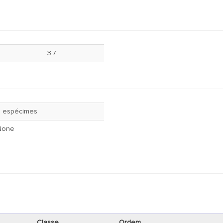
3.7
8 espécimes
None
Classe
Ordem