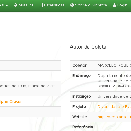
ais
Atlas 2.1
Estatísticas
Sobre o Sinbiota
Login
Autor da Coleta
Coletor
MARCELO ROBER
Endereço
Departamento de Oceanograf
Universidade de 
ortas de 19 m, malha de 2 cm
Brasil 05508-120
Instituição
Universidade de 
lpha Crucis
Projeto
Diversidade e E
Website
http://deeplab.io
Referência