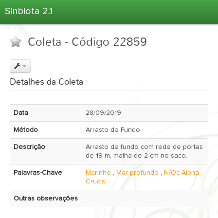
Sinbiota 2.1
Home
Coleta - Código 22859
Informações Ambientais
Coletas
Projetos
Detalhes da Coleta
Unidades Depositárias
Árvore Taxonômica
Data
28/09/2019
Atlas 2.1
Método
Arrasto de Fundo
Estatísticas
Descrição
Arrasto de fundo com rede de portas
Sobre o Sinbiota
de 19 m, malha de 2 cm no saco.
Login
Palavras-Chave
Marinho
,
Mar profundo
,
N/Oc Alpha
Crucis
Outras observações