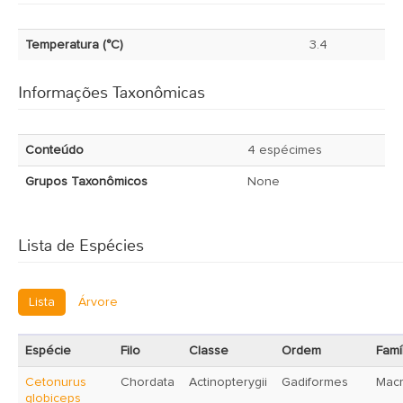
Temperatura (°C)
3.4
Informações Taxonômicas
Conteúdo
4 espécimes
Grupos Taxonômicos
None
Lista de Espécies
Lista
Árvore
Espécie
Filo
Classe
Ordem
Famí
Cetonurus
Chordata
Actinopterygii
Gadiformes
Macr
globiceps