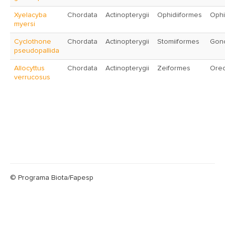
Xyelacyba
Chordata
Actinopterygii
Ophidiiformes
Ophi
myersi
Cyclothone
Chordata
Actinopterygii
Stomiiformes
Gon
pseudopallida
Allocyttus
Chordata
Actinopterygii
Zeiformes
Ore
verrucosus
© Programa Biota/Fapesp