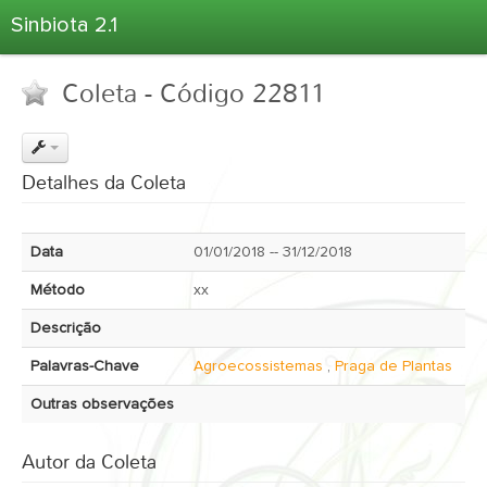
Sinbiota 2.1
Home
Coleta - Código 22811
Informações Ambientais
Coletas
Projetos
Detalhes da Coleta
Unidades Depositárias
Árvore Taxonômica
Data
01/01/2018 -- 31/12/2018
Atlas 2.1
Método
xx
Estatísticas
Descrição
Sobre o Sinbiota
Palavras-Chave
Agroecossistemas
,
Praga de Plantas
Login
Outras observações
Autor da Coleta