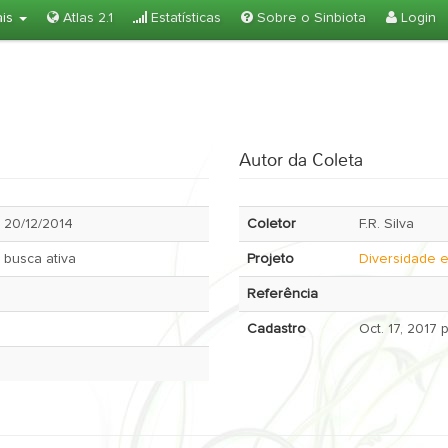
ais
Atlas 2.1
Estatísticas
Sobre o Sinbiota
Login
Autor da Coleta
20/12/2014
Coletor
F.R. Silva
busca ativa
Projeto
Diversidade e
Referência
Cadastro