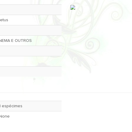
tetus
ANEMA E OUTROS
1 espécimes
None