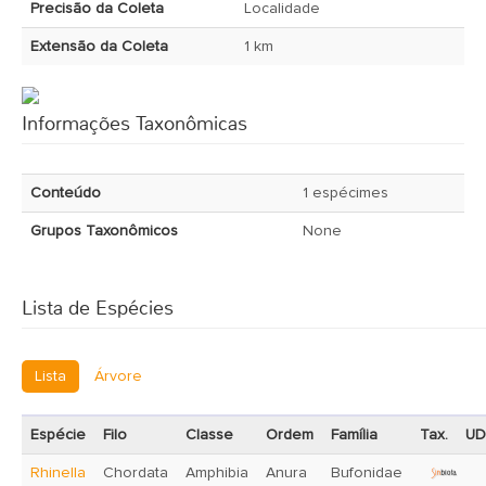
Precisão da Coleta
Localidade
Extensão da Coleta
1 km
Informações Taxonômicas
Conteúdo
1 espécimes
Grupos Taxonômicos
None
Lista de Espécies
Lista
Árvore
Espécie
Filo
Classe
Ordem
Família
Tax.
UD
Rhinella
Chordata
Amphibia
Anura
Bufonidae