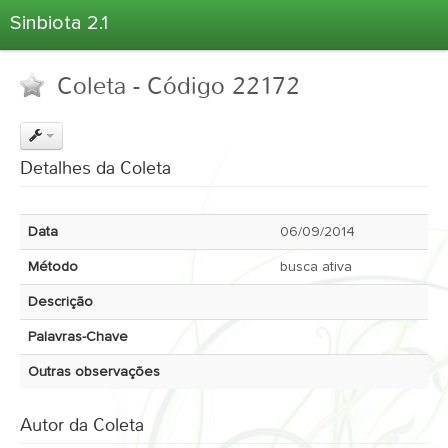
Sinbiota 2.1
Home
Coleta - Código 22172
Informações Ambientais
Coletas
Projetos
Detalhes da Coleta
Unidades Depositárias
Árvore Taxonômica
Data
06/09/2014
Atlas 2.1
Método
busca ativa
Estatísticas
Descrição
Sobre o Sinbiota
Palavras-Chave
Login
Outras observações
Autor da Coleta