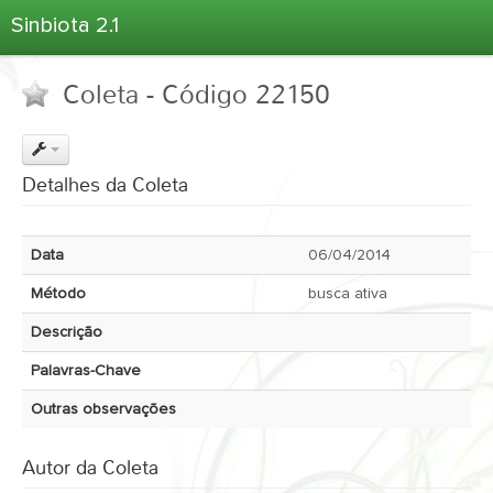
Sinbiota 2.1
Home
Coleta - Código 22150
Informações Ambientais
Coletas
Projetos
Detalhes da Coleta
Unidades Depositárias
Árvore Taxonômica
Data
06/04/2014
Atlas 2.1
Método
busca ativa
Estatísticas
Descrição
Sobre o Sinbiota
Palavras-Chave
Login
Outras observações
Autor da Coleta