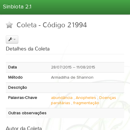
Sinbiota 2.1
Home
Coleta - Código 21994
Informações Ambientais
Coletas
Projetos
Detalhes da Coleta
Unidades Depositárias
Árvore Taxonômica
Data
28/07/2015 -- 11/08/2015
Atlas 2.1
Método
Armadilha de Shannon
Estatísticas
Descrição
Sobre o Sinbiota
Palavras-Chave
abundância
,
Anopheles
,
Doenças
Login
parsitárias
,
fragmentação
Outras observações
Autor da Coleta