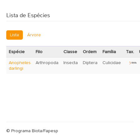
Lista de Espécies
Lista
Árvore
Espécie
Filo
Classe
Ordem
Família
Tax.
Anopheles
Arthropoda
Insecta
Diptera
Culicidae
darlingi
© Programa Biota/Fapesp