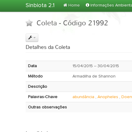
Sinbiota 2.1
Home
Informações Ambient
Coleta - Código 21992
Detalhes da Coleta
Data
15/04/2015 -- 30/04/2015
Método
Armadilha de Shannon
Descrição
Palavras-Chave
abundância
,
Anopheles
,
Doenç
Outras observações