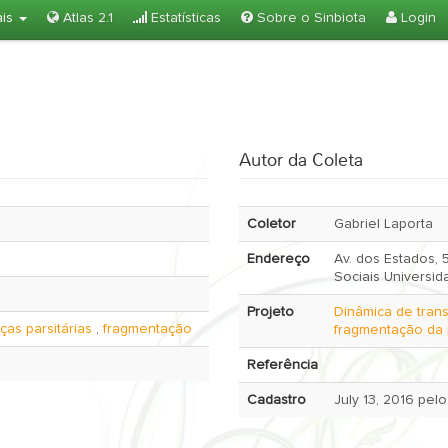
ais
Atlas 2.1
Estatísticas
Sobre o Sinbiota
Login
Autor da Coleta
Coletor
Gabriel Laporta
Endereço
Av. dos Estados,
Sociais Universi
Projeto
Dinâmica de trans
as parsitárias
,
fragmentação
fragmentação da
Referência
Cadastro