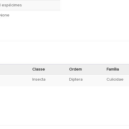
1 espécimes
None
Classe
Ordem
Família
a
Insecta
Diptera
Culicidae