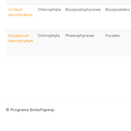
Codium
Chlorophyta
Bryopsidophyceae
Bryopsidales
decorticatum
Sargassum
Ochrophyta
Phaeophyceae
Fucales
stenophyllum
© Programa Biota/Fapesp