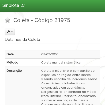
Sinbiota 2.1
Home
Coleta - Código 21975
Informações Ambientais
Coletas
Projetos
Detalhes da Coleta
Unidades Depositárias
Árvore Taxonômica
Data
08/03/2016
Atlas 2.1
Método
Coleta manual sistemática
Estatísticas
Descrição
Coleta a mão livre e com auxílio de
Sobre o Sinbiota
espátulas na região entre-marés,
visando escolha de indivíduos sadios.
Login
As espécies colotadas foram
encontradas em abundância.
Sargassum foi encontrado no médio
litoral inferior, Padina foi encontrado
submerso em poças de maré e
Codium exposto no médio litoral e