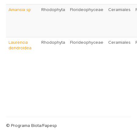
Amansia sp
Rhodophyta
Florideophyceae
Ceramiales
Laurencia
Rhodophyta
Florideophyceae
Ceramiales
dendroidea
© Programa Biota/Fapesp