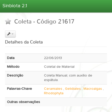
Sinbiota 2.1
Home
Coleta - Código 21617
Informações Ambientais
Coletas
Projetos
Detalhes da Coleta
Unidades Depositárias
Árvore Taxonômica
Data
22/06/2013
Atlas 2.1
Método
Coletal de Material
Estatísticas
Descrição
Coleta Manual, com auxílio de
Sobre o Sinbiota
espátula.
Login
Palavras-Chave
Ceramiales
,
Gelidiales
,
Macroalgas
,
Rhodophyta
Outras observações