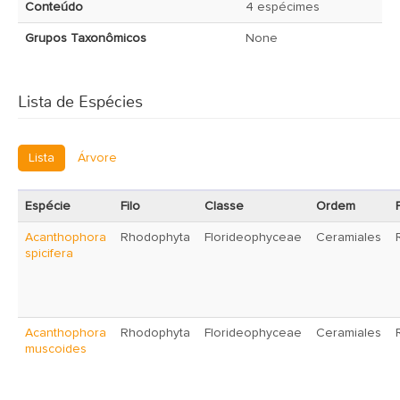
Conteúdo
4 espécimes
Grupos Taxonômicos
None
Lista de Espécies
Lista
Árvore
Espécie
Filo
Classe
Ordem
Acanthophora
Rhodophyta
Florideophyceae
Ceramiales
spicifera
Acanthophora
Rhodophyta
Florideophyceae
Ceramiales
muscoides