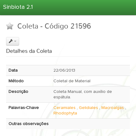
Sinbiota 2.1
Home
Coleta - Código 21596
Informações Ambientais
Coletas
Projetos
Detalhes da Coleta
Unidades Depositárias
Árvore Taxonômica
Data
22/06/2013
Atlas 2.1
Método
Coletal de Material
Estatísticas
Descrição
Coleta Manual, com auxílio de
Sobre o Sinbiota
espátula.
Login
Palavras-Chave
Ceramiales
,
Gelidiales
,
Macroalgas
,
Rhodophyta
Outras observações