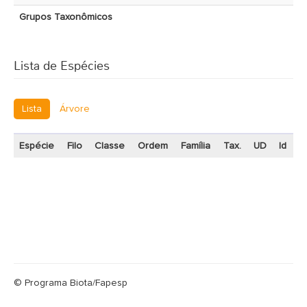
Grupos Taxonômicos
Lista de Espécies
Lista
Árvore
Espécie
Filo
Classe
Ordem
Família
Tax.
UD
Id
© Programa Biota/Fapesp