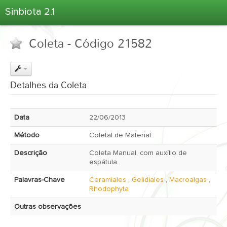
Sinbiota 2.1
Home
Coleta - Código 21582
Informações Ambientais
Coletas
Projetos
Detalhes da Coleta
Unidades Depositárias
Árvore Taxonômica
Data
22/06/2013
Atlas 2.1
Método
Coletal de Material
Estatísticas
Descrição
Coleta Manual, com auxílio de
Sobre o Sinbiota
espátula.
Login
Palavras-Chave
Ceramiales
,
Gelidiales
,
Macroalgas
,
Rhodophyta
Outras observações