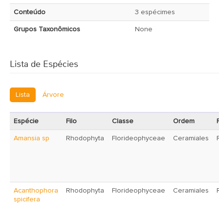
Conteúdo
3 espécimes
Grupos Taxonômicos
None
Lista de Espécies
Lista
Árvore
Espécie
Filo
Classe
Ordem
Amansia sp
Rhodophyta
Florideophyceae
Ceramiales
Acanthophora
Rhodophyta
Florideophyceae
Ceramiales
spicifera