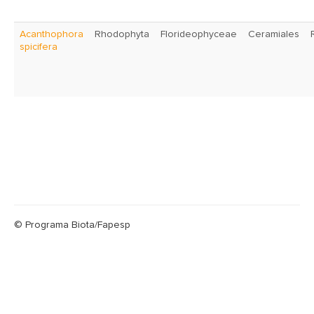
Acanthophora
Rhodophyta
Florideophyceae
Ceramiales
spicifera
© Programa Biota/Fapesp