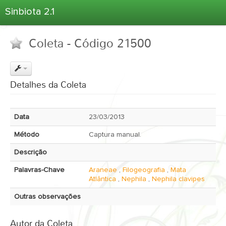
Sinbiota 2.1
Home
Coleta - Código 21500
Informações Ambientais
Coletas
Projetos
Detalhes da Coleta
Unidades Depositárias
Árvore Taxonômica
Data
23/03/2013
Atlas 2.1
Método
Captura manual.
Estatísticas
Descrição
Sobre o Sinbiota
Palavras-Chave
Araneae
,
Filogeografia
,
Mata
Login
Atlântica
,
Nephila
,
Nephila clavipes
Outras observações
Autor da Coleta