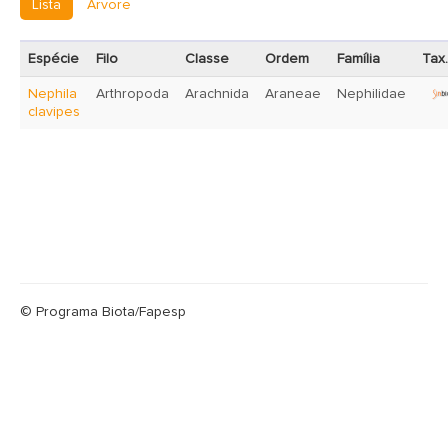
Lista
Árvore
Espécie
Filo
Classe
Ordem
Família
Tax.
Nephila
Arthropoda
Arachnida
Araneae
Nephilidae
clavipes
© Programa Biota/Fapesp